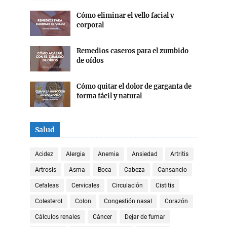
Cómo eliminar el vello facial y
corporal
Remedios caseros para el zumbido
de oídos
Cómo quitar el dolor de garganta de
forma fácil y natural
Salud
Acidez
Alergia
Anemia
Ansiedad
Artritis
Artrosis
Asma
Boca
Cabeza
Cansancio
Cefaleas
Cervicales
Circulación
Cistitis
Colesterol
Colon
Congestión nasal
Corazón
Cálculos renales
Cáncer
Dejar de fumar