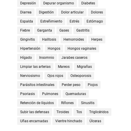
Depresión
Depurar organismo
Diabetes
Diarrea
Digestión
Dolor articular
Dolores
Espalda
Estreñimiento
Estrés
Estómago
Fiebre
Garganta
Gases
Gastritis
Gingivitis
Halitosis
Hemorroides
Herpes
Hipertensión
Hongos
Hongos vaginales
Hígado
Insomnio
Jarabes caseros
Limpiar las arterias
Mareos
Migrañas
Nerviosismo
Ojos rojos
Osteoporosis
Parásitos intestinales
Perder peso
Piojos
Psoriasis
Pulmones
Quemaduras
Retención de líquidos
Riñones
Sinusitis
Subir las defensas
Tiroides
Tos
Triglicéridos
Uñas encarnadas
Vientre hinchado
Úlceras