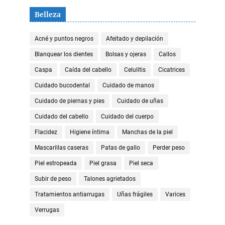
Belleza
Acné y puntos negros
Afeitado y depilación
Blanquear los dientes
Bolsas y ojeras
Callos
Caspa
Caída del cabello
Celulitis
Cicatrices
Cuidado bucodental
Cuidado de manos
Cuidado de piernas y pies
Cuidado de uñas
Cuidado del cabello
Cuidado del cuerpo
Flacidez
Higiene íntima
Manchas de la piel
Mascarillas caseras
Patas de gallo
Perder peso
Piel estropeada
Piel grasa
Piel seca
Subir de peso
Talones agrietados
Tratamientos antiarrugas
Uñas frágiles
Varices
Verrugas