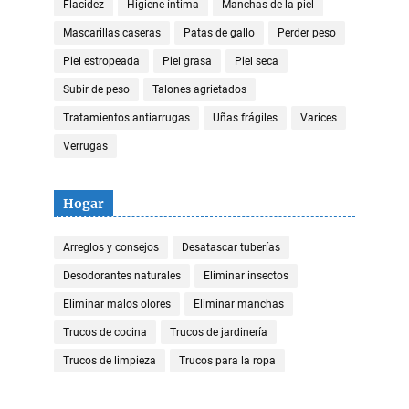
Flacidez
Higiene íntima
Manchas de la piel
Mascarillas caseras
Patas de gallo
Perder peso
Piel estropeada
Piel grasa
Piel seca
Subir de peso
Talones agrietados
Tratamientos antiarrugas
Uñas frágiles
Varices
Verrugas
Hogar
Arreglos y consejos
Desatascar tuberías
Desodorantes naturales
Eliminar insectos
Eliminar malos olores
Eliminar manchas
Trucos de cocina
Trucos de jardinería
Trucos de limpieza
Trucos para la ropa