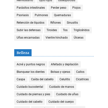
Nerviosismo
Ojos rojos
Osteoporosis
Parásitos intestinales
Perder peso
Piojos
Psoriasis
Pulmones
Quemaduras
Retención de líquidos
Riñones
Sinusitis
Subir las defensas
Tiroides
Tos
Triglicéridos
Uñas encarnadas
Vientre hinchado
Úlceras
Belleza
Acné y puntos negros
Afeitado y depilación
Blanquear los dientes
Bolsas y ojeras
Callos
Caspa
Caída del cabello
Celulitis
Cicatrices
Cuidado bucodental
Cuidado de manos
Cuidado de piernas y pies
Cuidado de uñas
Cuidado del cabello
Cuidado del cuerpo