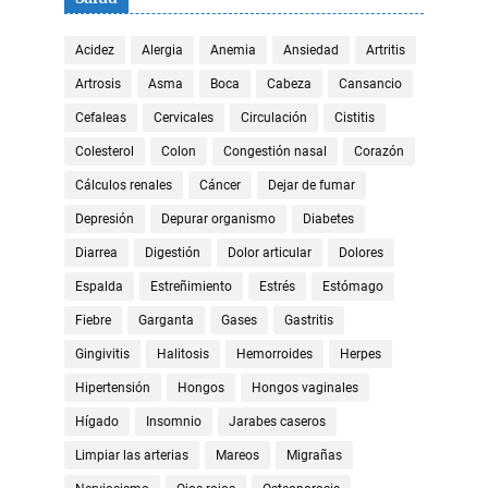
Acidez
Alergia
Anemia
Ansiedad
Artritis
Artrosis
Asma
Boca
Cabeza
Cansancio
Cefaleas
Cervicales
Circulación
Cistitis
Colesterol
Colon
Congestión nasal
Corazón
Cálculos renales
Cáncer
Dejar de fumar
Depresión
Depurar organismo
Diabetes
Diarrea
Digestión
Dolor articular
Dolores
Espalda
Estreñimiento
Estrés
Estómago
Fiebre
Garganta
Gases
Gastritis
Gingivitis
Halitosis
Hemorroides
Herpes
Hipertensión
Hongos
Hongos vaginales
Hígado
Insomnio
Jarabes caseros
Limpiar las arterias
Mareos
Migrañas