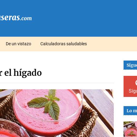
De un vistazo
Calculadoras saludables
Sígu
 el hígado
Síg
Lo m