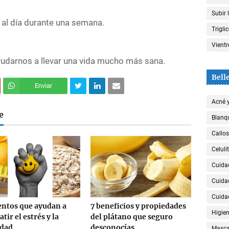
Subir 
 al día durante una semana.
Trigli
Vient
udarnos a llevar una vida mucho más sana.
Bell
Enviar
Acné 
e
Blanqu
Callos
Celulit
Cuida
Cuida
Cuida
ntos que ayudan a
7 beneficios y propiedades
Higien
tir el estrés y la
del plátano que seguro
edad
desconocías
Mascar