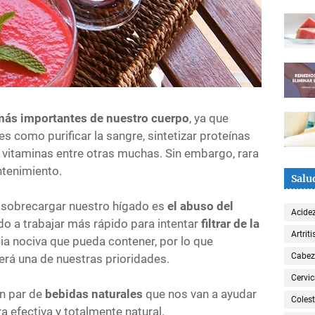
ás importantes de nuestro cuerpo
, ya que
s como purificar la sangre, sintetizar proteínas
 vitaminas entre otras muchas. Sin embargo, rara
tenimiento.
Salu
 sobrecargar nuestro hígado es
el abuso del
Acide
ado a trabajar más rápido para intentar
filtrar de la
Artriti
ia nociva que pueda contener, por lo que
Cabe
erá una de nuestras prioridades.
Cervic
un par de
bebidas naturales
que nos van a ayudar
Colest
 efectiva y totalmente natural.