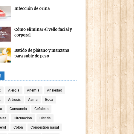
Infección de orina
Cómo eliminar el vello facial y
corporal
Batido de plátano y manzana
para subir de peso
d
z
Alergia
Anemia
Ansiedad
s
Artrosis
Asma
Boca
za
Cansancio
Cefaleas
ales
Circulación
Cistitis
erol
Colon
Congestión nasal