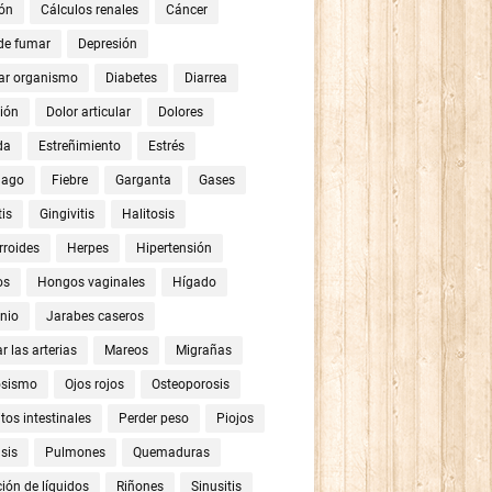
ón
Cálculos renales
Cáncer
 de fumar
Depresión
ar organismo
Diabetes
Diarrea
ión
Dolor articular
Dolores
da
Estreñimiento
Estrés
mago
Fiebre
Garganta
Gases
tis
Gingivitis
Halitosis
roides
Herpes
Hipertensión
os
Hongos vaginales
Hígado
nio
Jarabes caseros
r las arterias
Mareos
Migrañas
osismo
Ojos rojos
Osteoporosis
tos intestinales
Perder peso
Piojos
sis
Pulmones
Quemaduras
ión de líquidos
Riñones
Sinusitis