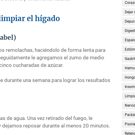
Coraz
Dejar
impiar el hígado
Depur
Digest
abel)
Espal
os remolachas, haciéndolo de forma lenta para
Estó
. Seguidamente le agregamos el zumo de medio
Gastri
 cinco cucharadas de azúcar.
Hemor
Hong
 durante una semana para lograr los resultados
Insom
Limpia
Nervi
Parási
s de agua. Una vez retirado del fuego, le
Psoria
 dejamos reposar durante al menos 20 minutos.
Retenc