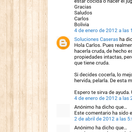
estar cocida o hacer el j
Gracias
Saludos
Carlos
Bolivia
4 de enero de 2012 a las
Soluciones Caseras
ha di
Hola Carlos. Pues realmen
hacerla cruda, de hecho e
propiedades intactas, per
que tiene cruda.
Si decides cocerla, lo mejo
hervida, pelarla. De est
Espero te sirva de ayuda.
4 de enero de 2012 a las
Anónimo ha dicho que…
Este comentario ha sido e
2 de abril de 2012 a las 5
Anónimo ha dicho que…