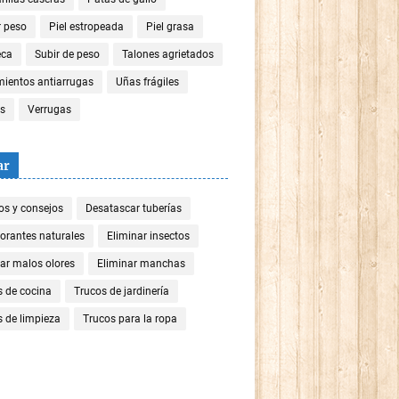
r peso
Piel estropeada
Piel grasa
eca
Subir de peso
Talones agrietados
mientos antiarrugas
Uñas frágiles
es
Verrugas
ar
os y consejos
Desatascar tuberías
orantes naturales
Eliminar insectos
ar malos olores
Eliminar manchas
s de cocina
Trucos de jardinería
 de limpieza
Trucos para la ropa