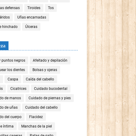
las defensas
Tiroides
Tos
céridos
Uñas encarnadas
re hinchado
Úlceras
eza
y puntos negros
Afeitado y depilación
ear los dientes
Bolsas y ojeras
Caspa
Caída del cabello
is
Cicatrices
Cuidado bucodental
do de manos
Cuidado de piernas y pies
do de uñas
Cuidado del cabello
do del cuerpo
Flacidez
e íntima
Manchas de la piel
illas caseras
Patas de gallo