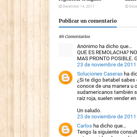
December 14, 2017
Dece
Publicar un comentario
86 Comentarios
Anónimo ha dicho que…
QUE ES REMOLACHA? NO
MAS PRONTO POSIBLE. 
23 de noviembre de 2011 
Soluciones Caseras
ha di
¿Si te digo betabel sabes
conoce de una manera u o
sudamericanos también se
raíz roja, suelen vender e
Un saludo.
23 de noviembre de 2011 
Carlos
ha dicho que…
Tengo la siguiente consult