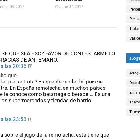
mber 03, 2017
June 07, 2017
Perde
Piel s
Trata
Varic
 SE QUE SEA ESO? FAVOR DE CONTESTARME LO
Hog
GRACIAS DE ANTEMANO.
a las 20:36
Arregl
cho que…
 de qué se trata? Es que depende del país se
Desod
tra. En España remolacha, en muchos países
Elimin
 le conoce como betarraga o betabel... Es una
n los supermercados y tiendas de barrio.
Truco
Trucos
a las 23:53
a sobre el jugo de la remolacha, esta tiene que