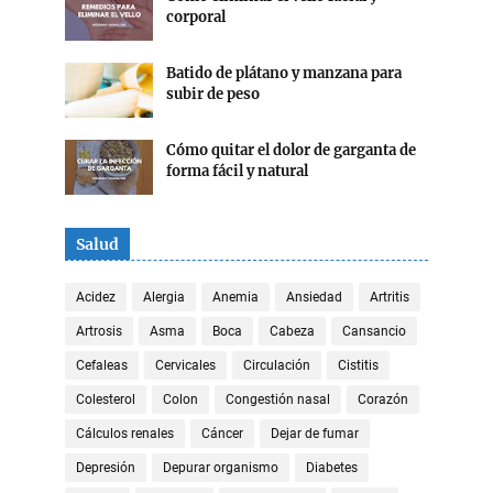
corporal
Batido de plátano y manzana para
subir de peso
Cómo quitar el dolor de garganta de
forma fácil y natural
Salud
Acidez
Alergia
Anemia
Ansiedad
Artritis
Artrosis
Asma
Boca
Cabeza
Cansancio
Cefaleas
Cervicales
Circulación
Cistitis
Colesterol
Colon
Congestión nasal
Corazón
Cálculos renales
Cáncer
Dejar de fumar
Depresión
Depurar organismo
Diabetes