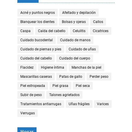
Acné y puntos negros
Afeitado y depilación
Blanquear los dientes
Bolsas y ojeras
Callos
Caspa
Caída del cabello
Celulitis
Cicatrices
Cuidado bucodental
Cuidado de manos
Cuidado de piernas y pies
Cuidado de uñas
Cuidado del cabello
Cuidado del cuerpo
Flacidez
Higiene íntima
Manchas de la piel
Mascarillas caseras
Patas de gallo
Perder peso
Piel estropeada
Piel grasa
Piel seca
Subir de peso
Talones agrietados
Tratamientos antiarrugas
Uñas frágiles
Varices
Verrugas
Hogar