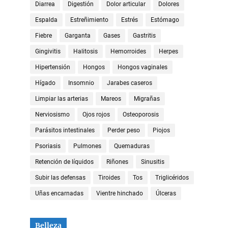
Diarrea
Digestión
Dolor articular
Dolores
Espalda
Estreñimiento
Estrés
Estómago
Fiebre
Garganta
Gases
Gastritis
Gingivitis
Halitosis
Hemorroides
Herpes
Hipertensión
Hongos
Hongos vaginales
Hígado
Insomnio
Jarabes caseros
Limpiar las arterias
Mareos
Migrañas
Nerviosismo
Ojos rojos
Osteoporosis
Parásitos intestinales
Perder peso
Piojos
Psoriasis
Pulmones
Quemaduras
Retención de líquidos
Riñones
Sinusitis
Subir las defensas
Tiroides
Tos
Triglicéridos
Uñas encarnadas
Vientre hinchado
Úlceras
Belleza