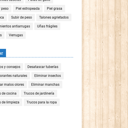
r peso
Piel estropeada
Piel grasa
eca
Subir de peso
Talones agrietados
mientos antiarrugas
Uñas frágiles
es
Verrugas
ar
os y consejos
Desatascar tuberías
orantes naturales
Eliminar insectos
ar malos olores
Eliminar manchas
s de cocina
Trucos de jardinería
 de limpieza
Trucos para la ropa