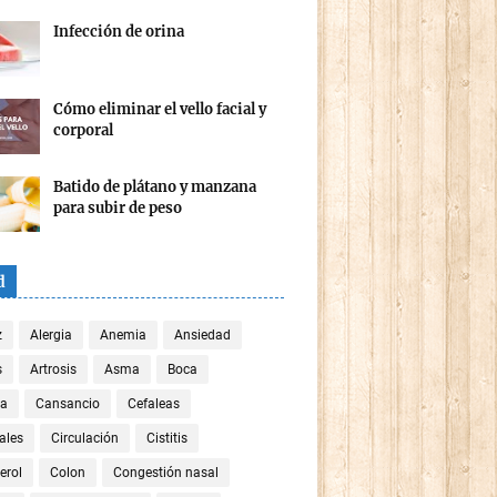
Infección de orina
Cómo eliminar el vello facial y
corporal
Batido de plátano y manzana
para subir de peso
d
z
Alergia
Anemia
Ansiedad
s
Artrosis
Asma
Boca
za
Cansancio
Cefaleas
ales
Circulación
Cistitis
erol
Colon
Congestión nasal