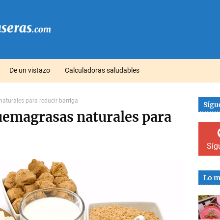
De un vistazo
Calculadoras saludables
aturales para reducir barriga
Sígu
uemagrasas naturales para
Síg
Lo m