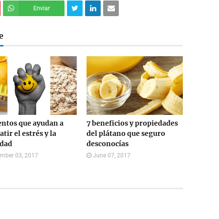
Enviar
e
ntos que ayudan a
7 beneficios y propiedades
tir el estrés y la
del plátano que seguro
edad
desconocías
mber 03, 2017
June 07, 2017