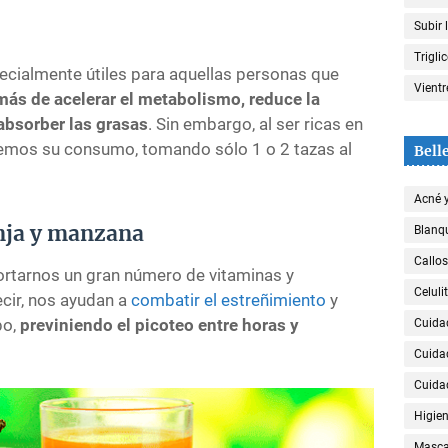
Subir 
Trigli
cialmente útiles para aquellas personas que
Vient
ás de acelerar el metabolismo, reduce la
absorber las grasas
. Sin embargo, al ser ricas en
emos su consumo, tomando sólo 1 o 2 tazas al
Bell
Acné 
nja y manzana
Blanqu
Callos
rtarnos un gran número de vitaminas y
Celulit
ecir, nos ayudan a
combatir el estreñimiento
y
po,
previniendo el picoteo entre horas y
Cuida
Cuida
Cuida
Higien
Mascar