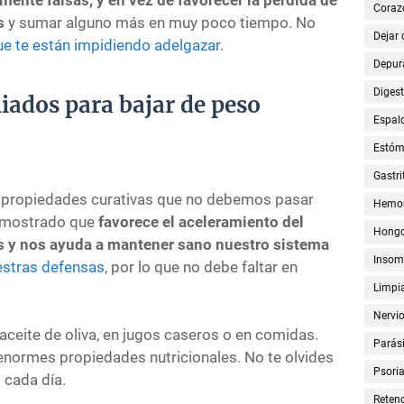
Coraz
s
y sumar alguno más en muy poco tiempo. No
Dejar
ue te están impidiendo adelgazar
.
Depur
Digest
iados para bajar de peso
Espal
Estó
Gastri
s propiedades curativas que no debemos pasar
Hemor
demostrado que
favorece el aceleramiento del
Hong
s y nos ayuda a mantener sano nuestro sistema
Insom
estras defensas
, por lo que no debe faltar en
Limpia
Nervi
ceite de oliva, en jugos caseros o en comidas.
Parási
enormes propiedades nutricionales. No te olvides
Psoria
 cada día.
Retenc