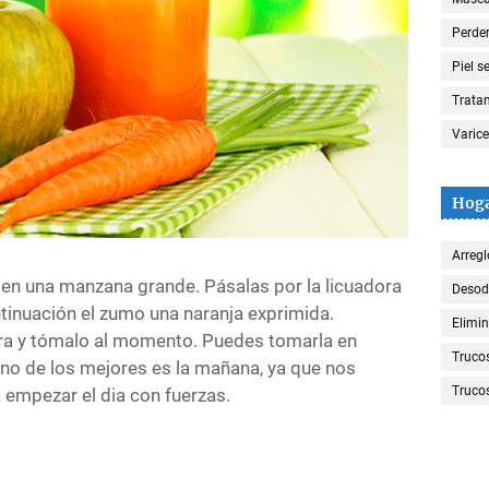
Perde
Piel s
Trata
Varic
Hog
Arregl
bien una manzana grande. Pásalas por la licuadora
Desod
ntinuación el zumo una naranja exprimida.
Elimin
a y tómalo al momento. Puedes tomarla en
Truco
uno de los mejores es la mañana, ya que nos
Trucos
a empezar el dia con fuerzas.