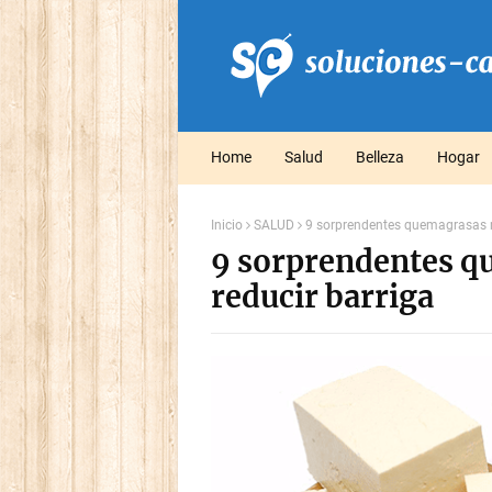
Home
Salud
Belleza
Hogar
Inicio
SALUD
9 sorprendentes quemagrasas n
9 sorprendentes q
reducir barriga