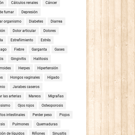
ón
Cálculos renales
Cáncer
 de fumar
Depresión
ar organismo
Diabetes
Diarrea
ión
Dolor articular
Dolores
da
Estreñimiento
Estrés
mago
Fiebre
Garganta
Gases
tis
Gingivitis
Halitosis
roides
Herpes
Hipertensión
os
Hongos vaginales
Hígado
nio
Jarabes caseros
r las arterias
Mareos
Migrañas
osismo
Ojos rojos
Osteoporosis
tos intestinales
Perder peso
Piojos
sis
Pulmones
Quemaduras
ión de líquidos
Riñones
Sinusitis