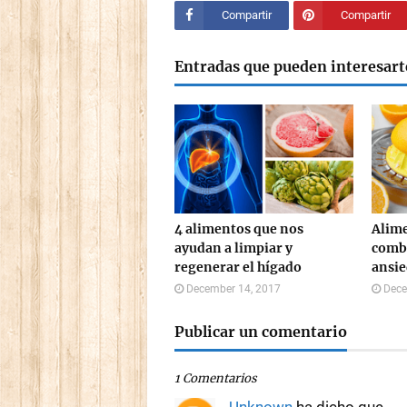
Compartir
Compartir
Entradas que pueden interesart
4 alimentos que nos
Alime
ayudan a limpiar y
comba
regenerar el hígado
ansi
December 14, 2017
Dece
Publicar un comentario
1 Comentarios
Unknown
ha dicho que…