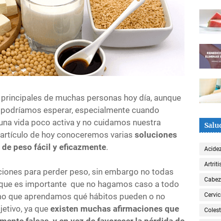
s principales de muchas personas hoy día, aunque
o podríamos esperar, especialmente cuando
na vida poco activa y no cuidamos nuestra
Salu
el artículo de hoy conoceremos varias
soluciones
 de peso fácil y eficazmente
.
Acide
Artriti
pciones para perder peso, sin embargo no todas
Cabe
o que es importante
que no hagamos caso a todo
omo que aprendamos qué hábitos pueden o no
Cervic
jetivo, ya que
existen muchas afirmaciones que
Colest
mente falsas, y en vez de favorecer la pérdida de