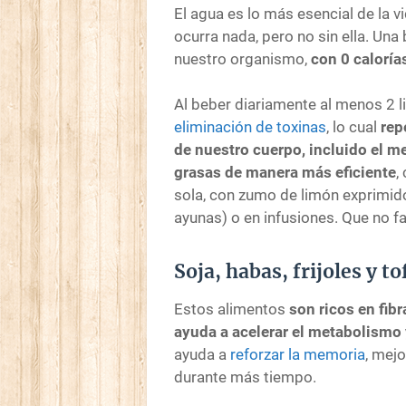
El agua es lo más esencial de la 
ocurra nada, pero no sin ella. Una
nuestro organismo,
con 0 caloría
Al beber diariamente al menos 2 l
eliminación de toxinas
, lo cual
rep
de nuestro cuerpo, incluido el m
grasas de manera más eficiente
,
sola, con zumo de limón exprimi
ayunas) o en infusiones. Que no fal
Soja, habas, frijoles y to
Estos alimentos
son ricos en fibr
ayuda a acelerar el metabolismo
ayuda a
reforzar la memoria
, mej
durante más tiempo.