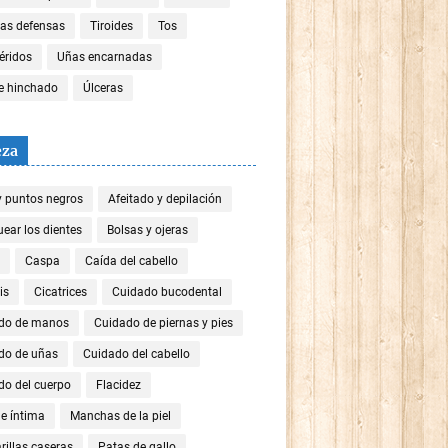
las defensas
Tiroides
Tos
céridos
Uñas encarnadas
re hinchado
Úlceras
eza
y puntos negros
Afeitado y depilación
ear los dientes
Bolsas y ojeras
Caspa
Caída del cabello
is
Cicatrices
Cuidado bucodental
do de manos
Cuidado de piernas y pies
do de uñas
Cuidado del cabello
do del cuerpo
Flacidez
e íntima
Manchas de la piel
illas caseras
Patas de gallo