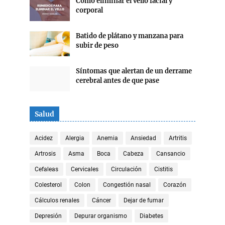
Cómo eliminar el vello facial y
corporal
Batido de plátano y manzana para
subir de peso
Síntomas que alertan de un derrame
cerebral antes de que pase
Salud
Acidez
Alergia
Anemia
Ansiedad
Artritis
Artrosis
Asma
Boca
Cabeza
Cansancio
Cefaleas
Cervicales
Circulación
Cistitis
Colesterol
Colon
Congestión nasal
Corazón
Cálculos renales
Cáncer
Dejar de fumar
Depresión
Depurar organismo
Diabetes