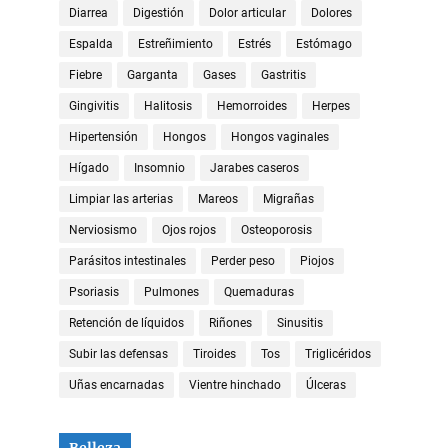
Diarrea
Digestión
Dolor articular
Dolores
Espalda
Estreñimiento
Estrés
Estómago
Fiebre
Garganta
Gases
Gastritis
Gingivitis
Halitosis
Hemorroides
Herpes
Hipertensión
Hongos
Hongos vaginales
Hígado
Insomnio
Jarabes caseros
Limpiar las arterias
Mareos
Migrañas
Nerviosismo
Ojos rojos
Osteoporosis
Parásitos intestinales
Perder peso
Piojos
Psoriasis
Pulmones
Quemaduras
Retención de líquidos
Riñones
Sinusitis
Subir las defensas
Tiroides
Tos
Triglicéridos
Uñas encarnadas
Vientre hinchado
Úlceras