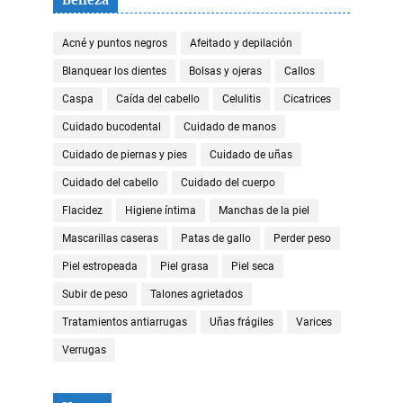
Belleza
Acné y puntos negros
Afeitado y depilación
Blanquear los dientes
Bolsas y ojeras
Callos
Caspa
Caída del cabello
Celulitis
Cicatrices
Cuidado bucodental
Cuidado de manos
Cuidado de piernas y pies
Cuidado de uñas
Cuidado del cabello
Cuidado del cuerpo
Flacidez
Higiene íntima
Manchas de la piel
Mascarillas caseras
Patas de gallo
Perder peso
Piel estropeada
Piel grasa
Piel seca
Subir de peso
Talones agrietados
Tratamientos antiarrugas
Uñas frágiles
Varices
Verrugas