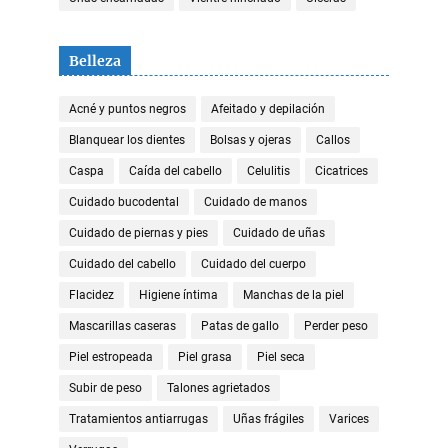
Belleza
Acné y puntos negros
Afeitado y depilación
Blanquear los dientes
Bolsas y ojeras
Callos
Caspa
Caída del cabello
Celulitis
Cicatrices
Cuidado bucodental
Cuidado de manos
Cuidado de piernas y pies
Cuidado de uñas
Cuidado del cabello
Cuidado del cuerpo
Flacidez
Higiene íntima
Manchas de la piel
Mascarillas caseras
Patas de gallo
Perder peso
Piel estropeada
Piel grasa
Piel seca
Subir de peso
Talones agrietados
Tratamientos antiarrugas
Uñas frágiles
Varices