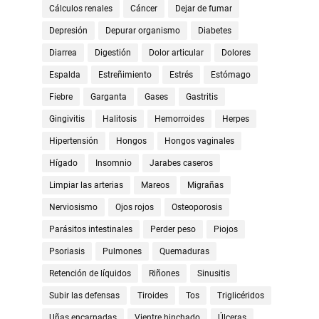
Cálculos renales
Cáncer
Dejar de fumar
Depresión
Depurar organismo
Diabetes
Diarrea
Digestión
Dolor articular
Dolores
Espalda
Estreñimiento
Estrés
Estómago
Fiebre
Garganta
Gases
Gastritis
Gingivitis
Halitosis
Hemorroides
Herpes
Hipertensión
Hongos
Hongos vaginales
Hígado
Insomnio
Jarabes caseros
Limpiar las arterias
Mareos
Migrañas
Nerviosismo
Ojos rojos
Osteoporosis
Parásitos intestinales
Perder peso
Piojos
Psoriasis
Pulmones
Quemaduras
Retención de líquidos
Riñones
Sinusitis
Subir las defensas
Tiroides
Tos
Triglicéridos
Uñas encarnadas
Vientre hinchado
Úlceras