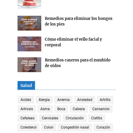
Remedios para eliminar los hongos
de los pies
Cómo eliminar el vello facial y
corporal
Remedios caseros para el zumbido
de oídos
Salud
Acidez
Alergia
Anemia
Ansiedad
Artritis
Artrosis
Asma
Boca
Cabeza
Cansancio
Cefaleas
Cervicales
Circulación
Cistitis
Colesterol
Colon
Congestión nasal
Corazón