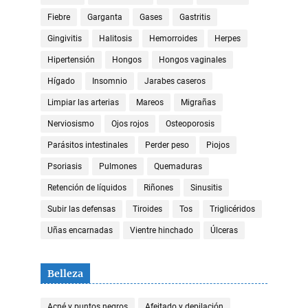
Fiebre
Garganta
Gases
Gastritis
Gingivitis
Halitosis
Hemorroides
Herpes
Hipertensión
Hongos
Hongos vaginales
Hígado
Insomnio
Jarabes caseros
Limpiar las arterias
Mareos
Migrañas
Nerviosismo
Ojos rojos
Osteoporosis
Parásitos intestinales
Perder peso
Piojos
Psoriasis
Pulmones
Quemaduras
Retención de líquidos
Riñones
Sinusitis
Subir las defensas
Tiroides
Tos
Triglicéridos
Uñas encarnadas
Vientre hinchado
Úlceras
Belleza
Acné y puntos negros
Afeitado y depilación