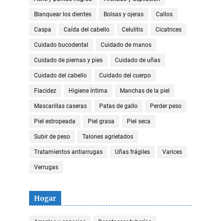
Blanquear los dientes
Bolsas y ojeras
Callos
Caspa
Caída del cabello
Celulitis
Cicatrices
Cuidado bucodental
Cuidado de manos
Cuidado de piernas y pies
Cuidado de uñas
Cuidado del cabello
Cuidado del cuerpo
Flacidez
Higiene íntima
Manchas de la piel
Mascarillas caseras
Patas de gallo
Perder peso
Piel estropeada
Piel grasa
Piel seca
Subir de peso
Talones agrietados
Tratamientos antiarrugas
Uñas frágiles
Varices
Verrugas
Hogar