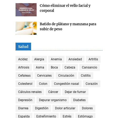
Cómo eliminar el vello facial y
corporal
Batido de plátano y manzana para
subir de peso
Salud
Acidez
Alergia
Anemia
Ansiedad
Artritis
Artrosis
Asma
Boca
Cabeza
Cansancio
Cefaleas
Cervicales
Circulación
Cistitis
Colesterol
Colon
Congestión nasal
Corazón
Cálculos renales
Cáncer
Dejar de fumar
Depresión
Depurar organismo
Diabetes
Diarrea
Digestión
Dolor articular
Dolores
Espalda
Estreñimiento
Estrés
Estómago