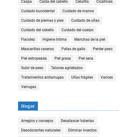
Caspa
Caída del cabello
Celulitis
Cicatrices
Cuidado bucodental
Cuidado de manos
Cuidado de piernas y pies
Cuidado de uñas
Cuidado del cabello
Cuidado del cuerpo
Flacidez
Higiene íntima
Manchas de la piel
Mascarillas caseras
Patas de gallo
Perder peso
Piel estropeada
Piel grasa
Piel seca
Subir de peso
Talones agrietados
Tratamientos antiarrugas
Uñas frágiles
Varices
Verrugas
Hogar
Arreglos y consejos
Desatascar tuberías
Desodorantes naturales
Eliminar insectos