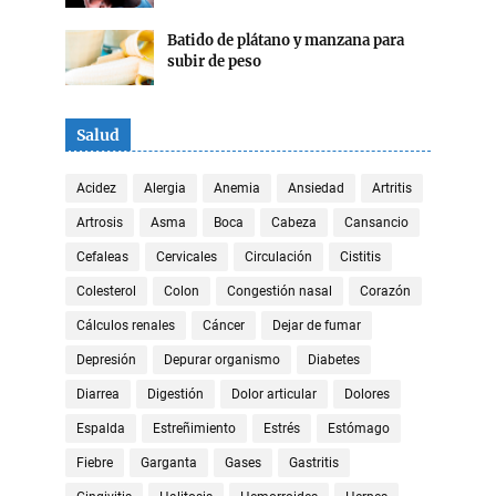
Batido de plátano y manzana para
subir de peso
Salud
Acidez
Alergia
Anemia
Ansiedad
Artritis
Artrosis
Asma
Boca
Cabeza
Cansancio
Cefaleas
Cervicales
Circulación
Cistitis
Colesterol
Colon
Congestión nasal
Corazón
Cálculos renales
Cáncer
Dejar de fumar
Depresión
Depurar organismo
Diabetes
Diarrea
Digestión
Dolor articular
Dolores
Espalda
Estreñimiento
Estrés
Estómago
Fiebre
Garganta
Gases
Gastritis