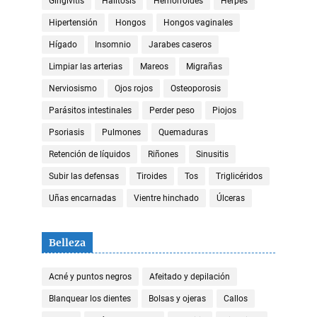
Gingivitis
Halitosis
Hemorroides
Herpes
Hipertensión
Hongos
Hongos vaginales
Hígado
Insomnio
Jarabes caseros
Limpiar las arterias
Mareos
Migrañas
Nerviosismo
Ojos rojos
Osteoporosis
Parásitos intestinales
Perder peso
Piojos
Psoriasis
Pulmones
Quemaduras
Retención de líquidos
Riñones
Sinusitis
Subir las defensas
Tiroides
Tos
Triglicéridos
Uñas encarnadas
Vientre hinchado
Úlceras
Belleza
Acné y puntos negros
Afeitado y depilación
Blanquear los dientes
Bolsas y ojeras
Callos