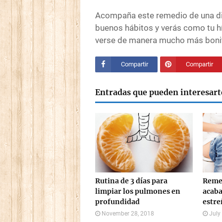
Acompaña este remedio de una dieta
buenos hábitos y verás como tu h
verse de manera mucho más bonit
Compartir
Compartir
Entradas que pueden interesart
Rutina de 3 días para
Remed
limpiar los pulmones en
acaba
profundidad
estr
November 28, 2018
July