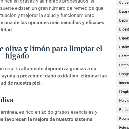
ón rica en grasas y alimentos procesados, el
Coraz
 suerte existen un gran número de remedios que
Dejar
situación y mejorar la salud y funcionamiento
Depur
e una de las opciones más sencillas y eficaces
ndidad
.
Digest
Espal
 oliva y limón para limpiar el
Estó
hígado
Gastri
Hemor
ón resulta
altamente depurativa gracias a su
Hong
ayuda a prevenir el daño oxidativo, eliminar las
lud de nuestra piel
.
Insom
Limpia
oliva
Nervi
Parási
terránea, es rico en ácido grasos esenciales y
e favorecen la mejora de nuestro sistema
Psoria
Retenc