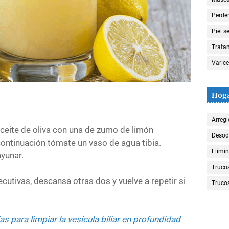
Perde
Piel s
Trata
Varic
Hog
Arregl
ceite de oliva con una de zumo de limón
Desod
ontinuación tómate un vaso de agua tibia.
Elimin
yunar.
Truco
tivas, descansa otras dos y vuelve a repetir si
Trucos
as para limpiar la vesícula biliar en profundidad