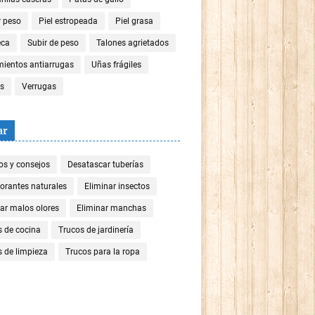
r peso
Piel estropeada
Piel grasa
eca
Subir de peso
Talones agrietados
mientos antiarrugas
Uñas frágiles
es
Verrugas
ar
os y consejos
Desatascar tuberías
orantes naturales
Eliminar insectos
ar malos olores
Eliminar manchas
s de cocina
Trucos de jardinería
 de limpieza
Trucos para la ropa