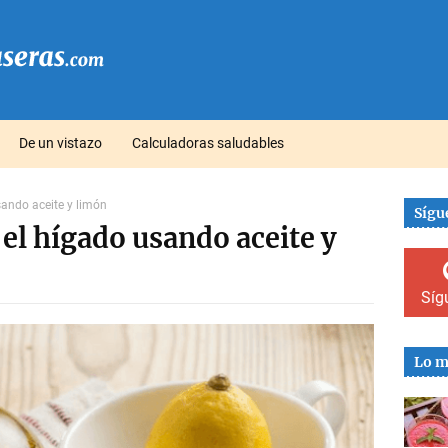
De un vistazo
Calculadoras saludables
ando aceite y limón
Sígu
el hígado usando aceite y
Síg
Lo m