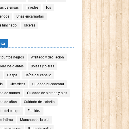
las defensas
Tiroides
Tos
céridos
Uñas encarnadas
re hinchado
Úlceras
eza
y puntos negros
Afeitado y depilación
ear los dientes
Bolsas y ojeras
Caspa
Caída del cabello
is
Cicatrices
Cuidado bucodental
do de manos
Cuidado de piernas y pies
do de uñas
Cuidado del cabello
do del cuerpo
Flacidez
e íntima
Manchas de la piel
illas caseras
Patas de gallo