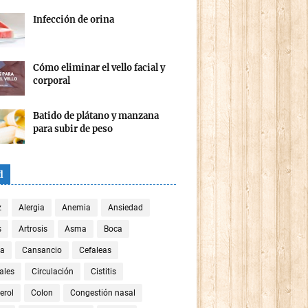
Infección de orina
Cómo eliminar el vello facial y
corporal
Batido de plátano y manzana
para subir de peso
d
z
Alergia
Anemia
Ansiedad
s
Artrosis
Asma
Boca
za
Cansancio
Cefaleas
ales
Circulación
Cistitis
erol
Colon
Congestión nasal