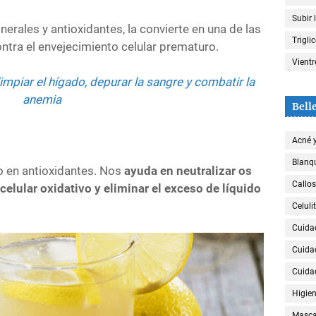
Subir 
nerales y antioxidantes, la convierte en una de las
Trigli
ntra el envejecimiento celular prematuro.
Vient
impiar el hígado, depurar la sangre y combatir la
anemia
Bell
Acné 
Blanqu
co en antioxidantes. Nos
ayuda en neutralizar os
Callos
 celular oxidativo y eliminar el exceso de líquido
Celulit
Cuida
Cuida
Cuida
Higien
Mascar