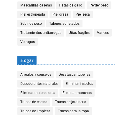
Mascarillas caseras
Patas de gallo
Perder peso
Piel estropeada
Piel grasa
Piel seca
Subir de peso
Talones agrietados
Tratamientos antiarrugas
Uñas frágiles
Varices
Verrugas
Hogar
Arreglos y consejos
Desatascar tuberías
Desodorantes naturales
Eliminar insectos
Eliminar malos olores
Eliminar manchas
Trucos de cocina
Trucos de jardinería
Trucos de limpieza
Trucos para la ropa