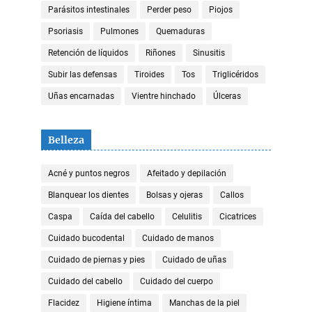
Parásitos intestinales
Perder peso
Piojos
Psoriasis
Pulmones
Quemaduras
Retención de líquidos
Riñones
Sinusitis
Subir las defensas
Tiroides
Tos
Triglicéridos
Uñas encarnadas
Vientre hinchado
Úlceras
Belleza
Acné y puntos negros
Afeitado y depilación
Blanquear los dientes
Bolsas y ojeras
Callos
Caspa
Caída del cabello
Celulitis
Cicatrices
Cuidado bucodental
Cuidado de manos
Cuidado de piernas y pies
Cuidado de uñas
Cuidado del cabello
Cuidado del cuerpo
Flacidez
Higiene íntima
Manchas de la piel