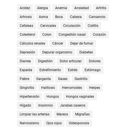
Acidez
Alergia
Anemia
Ansiedad
Artritis
Artrosis
Asma
Boca
Cabeza
Cansancio
Cefaleas
Cervicales
Circulación
Cistitis
Colesterol
Colon
Congestión nasal
Corazón
Cálculos renales
Cáncer
Dejar de fumar
Depresión
Depurar organismo
Diabetes
Diarrea
Digestión
Dolor articular
Dolores
Espalda
Estreñimiento
Estrés
Estómago
Fiebre
Garganta
Gases
Gastritis
Gingivitis
Halitosis
Hemorroides
Herpes
Hipertensión
Hongos
Hongos vaginales
Hígado
Insomnio
Jarabes caseros
Limpiar las arterias
Mareos
Migrañas
Nerviosismo
Ojos rojos
Osteoporosis