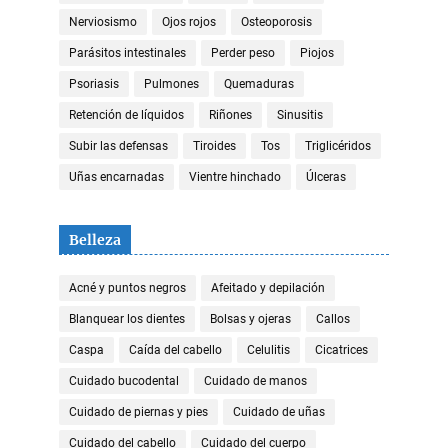
Nerviosismo
Ojos rojos
Osteoporosis
Parásitos intestinales
Perder peso
Piojos
Psoriasis
Pulmones
Quemaduras
Retención de líquidos
Riñones
Sinusitis
Subir las defensas
Tiroides
Tos
Triglicéridos
Uñas encarnadas
Vientre hinchado
Úlceras
Belleza
Acné y puntos negros
Afeitado y depilación
Blanquear los dientes
Bolsas y ojeras
Callos
Caspa
Caída del cabello
Celulitis
Cicatrices
Cuidado bucodental
Cuidado de manos
Cuidado de piernas y pies
Cuidado de uñas
Cuidado del cabello
Cuidado del cuerpo