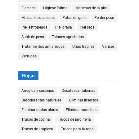
Flacidez
Higiene íntima
Manchas de la piel
Mascarillas caseras
Patas de gallo
Perder peso
Piel estropeada
Piel grasa
Piel seca
Subir de peso
Talones agrietados
Tratamientos antiarrugas
Uñas frágiles
Varices
Verrugas
Hogar
Arreglos y consejos
Desatascar tuberías
Desodorantes naturales
Eliminar insectos
Eliminar malos olores
Eliminar manchas
Trucos de cocina
Trucos de jardinería
Trucos de limpieza
Trucos para la ropa