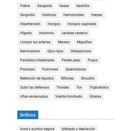
Fiebre
Garganta
Gases
Gastritis
Gingivitis
Halitosis
Hemorroides
Herpes
Hipertensión
Hongos
Hongos vaginales
Hígado
Insomnio
Jarabes caseros
Limpiar las arterias
Mareos
Migrañas
Nerviosismo
Ojos rojos
Osteoporosis
Parásitos intestinales
Perder peso
Piojos
Psoriasis
Pulmones
Quemaduras
Retención de líquidos
Riñones
Sinusitis
Subir las defensas
Tiroides
Tos
Triglicéridos
Uñas encarnadas
Vientre hinchado
Úlceras
Belleza
Acné y puntos negros
Afeitado y depilación