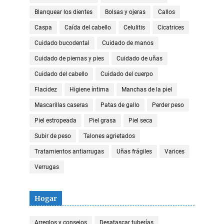
Blanquear los dientes
Bolsas y ojeras
Callos
Caspa
Caída del cabello
Celulitis
Cicatrices
Cuidado bucodental
Cuidado de manos
Cuidado de piernas y pies
Cuidado de uñas
Cuidado del cabello
Cuidado del cuerpo
Flacidez
Higiene íntima
Manchas de la piel
Mascarillas caseras
Patas de gallo
Perder peso
Piel estropeada
Piel grasa
Piel seca
Subir de peso
Talones agrietados
Tratamientos antiarrugas
Uñas frágiles
Varices
Verrugas
Hogar
Arreglos y consejos
Desatascar tuberías