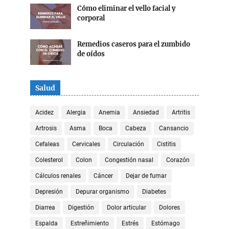
Cómo eliminar el vello facial y
corporal
Remedios caseros para el zumbido
de oídos
Salud
Acidez
Alergia
Anemia
Ansiedad
Artritis
Artrosis
Asma
Boca
Cabeza
Cansancio
Cefaleas
Cervicales
Circulación
Cistitis
Colesterol
Colon
Congestión nasal
Corazón
Cálculos renales
Cáncer
Dejar de fumar
Depresión
Depurar organismo
Diabetes
Diarrea
Digestión
Dolor articular
Dolores
Espalda
Estreñimiento
Estrés
Estómago