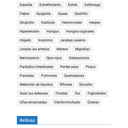
Espalda
Estreñimiento
Estrés
Estómago
Fiebre
Garganta
Gases
Gastritis
Gingivitis
Halitosis
Hemorroides
Herpes
Hipertensión
Hongos
Hongos vaginales
Hígado
Insomnio
Jarabes caseros
Limpiar las arterias
Mareos
Migrañas
Nerviosismo
Ojos rojos
Osteoporosis
Parásitos intestinales
Perder peso
Piojos
Psoriasis
Pulmones
Quemaduras
Retención de líquidos
Riñones
Sinusitis
Subir las defensas
Tiroides
Tos
Triglicéridos
Uñas encarnadas
Vientre hinchado
Úlceras
Belleza