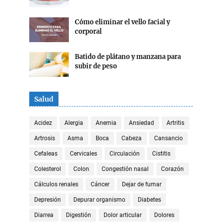
Cómo eliminar el vello facial y
corporal
Batido de plátano y manzana para
subir de peso
Salud
Acidez
Alergia
Anemia
Ansiedad
Artritis
Artrosis
Asma
Boca
Cabeza
Cansancio
Cefaleas
Cervicales
Circulación
Cistitis
Colesterol
Colon
Congestión nasal
Corazón
Cálculos renales
Cáncer
Dejar de fumar
Depresión
Depurar organismo
Diabetes
Diarrea
Digestión
Dolor articular
Dolores