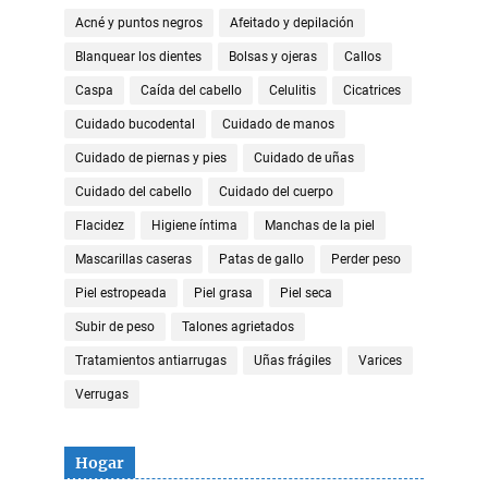
Acné y puntos negros
Afeitado y depilación
Blanquear los dientes
Bolsas y ojeras
Callos
Caspa
Caída del cabello
Celulitis
Cicatrices
Cuidado bucodental
Cuidado de manos
Cuidado de piernas y pies
Cuidado de uñas
Cuidado del cabello
Cuidado del cuerpo
Flacidez
Higiene íntima
Manchas de la piel
Mascarillas caseras
Patas de gallo
Perder peso
Piel estropeada
Piel grasa
Piel seca
Subir de peso
Talones agrietados
Tratamientos antiarrugas
Uñas frágiles
Varices
Verrugas
Hogar