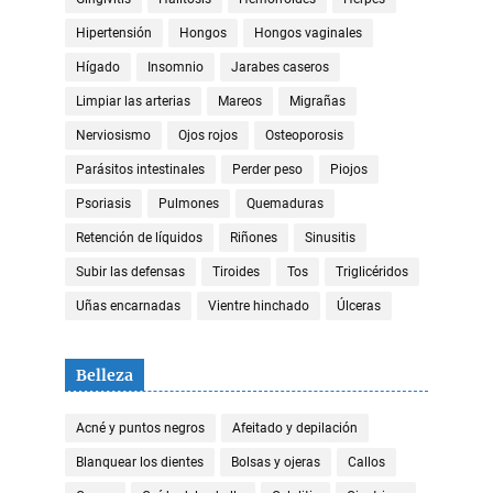
Hipertensión
Hongos
Hongos vaginales
Hígado
Insomnio
Jarabes caseros
Limpiar las arterias
Mareos
Migrañas
Nerviosismo
Ojos rojos
Osteoporosis
Parásitos intestinales
Perder peso
Piojos
Psoriasis
Pulmones
Quemaduras
Retención de líquidos
Riñones
Sinusitis
Subir las defensas
Tiroides
Tos
Triglicéridos
Uñas encarnadas
Vientre hinchado
Úlceras
Belleza
Acné y puntos negros
Afeitado y depilación
Blanquear los dientes
Bolsas y ojeras
Callos