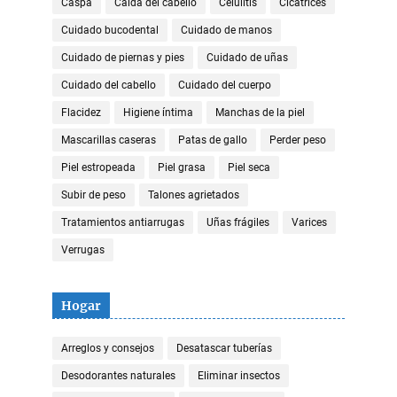
Caspa
Caída del cabello
Celulitis
Cicatrices
Cuidado bucodental
Cuidado de manos
Cuidado de piernas y pies
Cuidado de uñas
Cuidado del cabello
Cuidado del cuerpo
Flacidez
Higiene íntima
Manchas de la piel
Mascarillas caseras
Patas de gallo
Perder peso
Piel estropeada
Piel grasa
Piel seca
Subir de peso
Talones agrietados
Tratamientos antiarrugas
Uñas frágiles
Varices
Verrugas
Hogar
Arreglos y consejos
Desatascar tuberías
Desodorantes naturales
Eliminar insectos