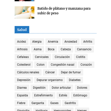
Batido de plátano y manzana para
subir de peso
Salud
Acidez
Alergia
Anemia
Ansiedad
Artritis
Artrosis
Asma
Boca
Cabeza
Cansancio
Cefaleas
Cervicales
Circulación
Cistitis
Colesterol
Colon
Congestión nasal
Corazón
Cálculos renales
Cáncer
Dejar de fumar
Depresión
Depurar organismo
Diabetes
Diarrea
Digestión
Dolor articular
Dolores
Espalda
Estreñimiento
Estrés
Estómago
Fiebre
Garganta
Gases
Gastritis
Gingivitis
Halitosis
Hemorroides
Herpes