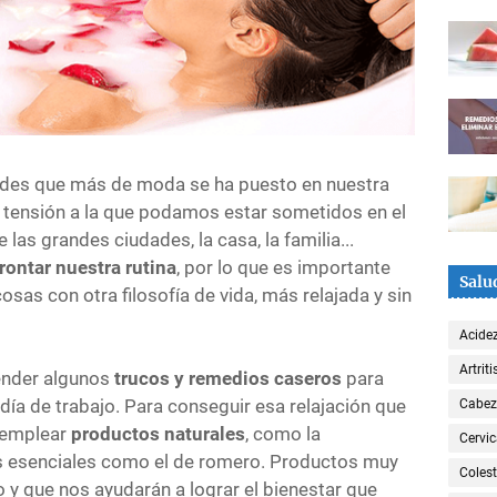
des que más de moda se ha puesto en nuestra
a tensión a la que podamos estar sometidos en el
e las grandes ciudades, la casa, la familia...
rontar nuestra rutina
, por lo que es importante
Salu
as con otra filosofía de vida, más relajada y sin
Acide
Artriti
render algunos
trucos y remedios caseros
para
día de trabajo. Para conseguir esa relajación que
Cabe
 emplear
productos naturales
, como la
Cervic
tes esenciales como el de romero. Productos muy
Colest
o y que nos ayudarán a lograr el bienestar que