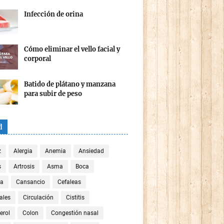
Infección de orina
Cómo eliminar el vello facial y
corporal
Batido de plátano y manzana
para subir de peso
d
z
Alergia
Anemia
Ansiedad
s
Artrosis
Asma
Boca
za
Cansancio
Cefaleas
ales
Circulación
Cistitis
erol
Colon
Congestión nasal