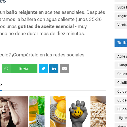
es
Subir 
 un
baño relajante
en aceites esenciales. Después
Trigli
paramos la bañera con agua caliente (unos 35-36
Vient
mos unas
gotitas de aceite esencial
- muy
baño no debe durar más de diez minutos.
Bell
ículo? ¡Compártelo en las redes sociales!
Acné 
Blanqu
Enviar
Callos
Celulit
e
Cuida
Cuida
Cuida
Higien
Mascar