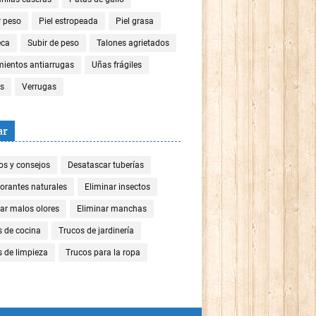
r peso
Piel estropeada
Piel grasa
eca
Subir de peso
Talones agrietados
mientos antiarrugas
Uñas frágiles
es
Verrugas
ar
os y consejos
Desatascar tuberías
orantes naturales
Eliminar insectos
ar malos olores
Eliminar manchas
s de cocina
Trucos de jardinería
 de limpieza
Trucos para la ropa