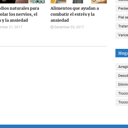
ios naturales para
Alimentos que ayudan a
Perde
olar los nervios, el
combatir el estrés y la
Piel s
s y la ansiedad
ansiedad
Trata
mber 21, 2017
December 03, 2017
Varic
Hog
Arregl
Desod
Elimin
Truco
Trucos