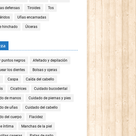
las defensas
Tiroides
Tos
céridos
Uñas encarnadas
re hinchado
Úlceras
eza
y puntos negros
Afeitado y depilación
ear los dientes
Bolsas y ojeras
Caspa
Caída del cabello
is
Cicatrices
Cuidado bucodental
do de manos
Cuidado de piernas y pies
do de uñas
Cuidado del cabello
do del cuerpo
Flacidez
e íntima
Manchas de la piel
illas caseras
Patas de gallo