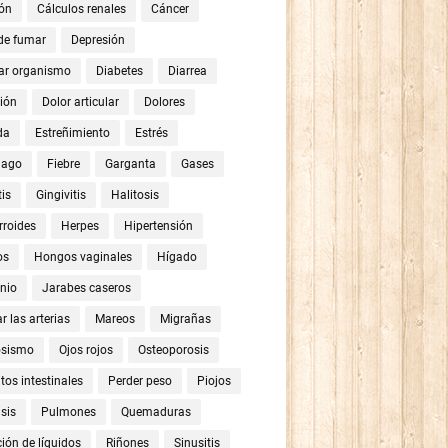
ón
Cálculos renales
Cáncer
 de fumar
Depresión
ar organismo
Diabetes
Diarrea
ión
Dolor articular
Dolores
da
Estreñimiento
Estrés
mago
Fiebre
Garganta
Gases
tis
Gingivitis
Halitosis
roides
Herpes
Hipertensión
os
Hongos vaginales
Hígado
nio
Jarabes caseros
r las arterias
Mareos
Migrañas
osismo
Ojos rojos
Osteoporosis
tos intestinales
Perder peso
Piojos
sis
Pulmones
Quemaduras
ión de líquidos
Riñones
Sinusitis