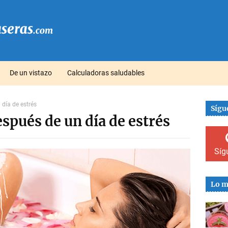
De un vistazo
Calculadoras saludables
día de estrés
Sígu
spués de un día de estrés
Síg
Lo m