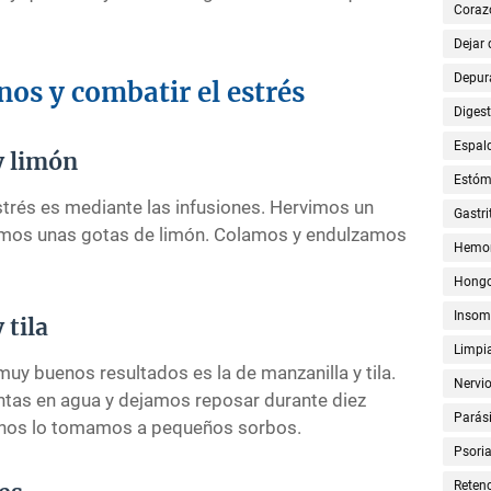
Coraz
Dejar
Depur
os y combatir el estrés
Digest
Espal
y limón
Estó
trés es mediante las infusiones. Hervimos un
Gastri
gamos unas gotas de limón. Colamos y endulzamos
Hemor
Hong
Insom
 tila
Limpia
 muy buenos resultados es la de manzanilla y tila.
Nervi
tas en agua y dejamos reposar durante diez
Parási
 nos lo tomamos a pequeños sorbos.
Psoria
Retenc