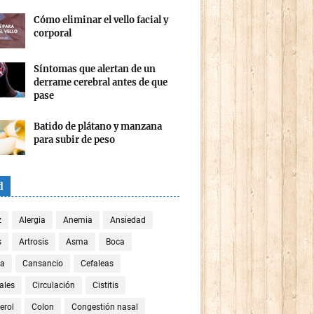
Cómo eliminar el vello facial y
corporal
Síntomas que alertan de un
derrame cerebral antes de que
pase
Batido de plátano y manzana
para subir de peso
d
z
Alergia
Anemia
Ansiedad
s
Artrosis
Asma
Boca
za
Cansancio
Cefaleas
ales
Circulación
Cistitis
erol
Colon
Congestión nasal