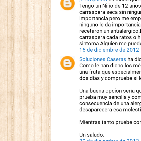
Tengo un Niño de 12 años
carraspera seca sin ningun
importancia pero me empec
ninguno le da importancia,
recetaron un antialergico.
carraspera cada ratos o h
sintoma.Alguien me puede
16 de diciembre de 2012 
Soluciones Caseras
ha di
Como le han dicho los méd
una fruta que especialmen
dos días y compruebe si l
Una buena opción sería que
prueba muy sencilla y comp
consecuencia de una alerg
desaparecerá esa molesti
Mientras tanto pruebe con
Un saludo.