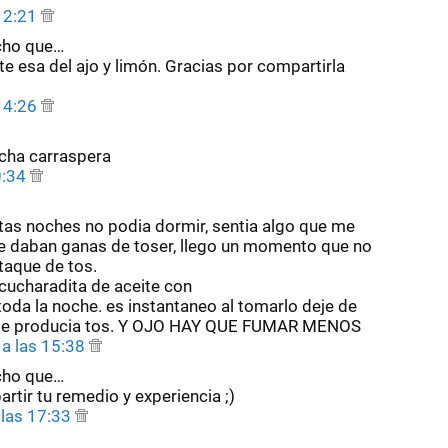
s 2:21
cho que…
e esa del ajo y limón. Gracias por compartirla
s 4:26
ucha carraspera
0:34
s noches no podia dormir, sentia algo que me
me daban ganas de toser, llego un momento que no
taque de tos.
 cucharadita de aceite con
toda la noche. es instantaneo al tomarlo deje de
e me producia tos. Y OJO HAY QUE FUMAR MENOS
a las 15:38
cho que…
tir tu remedio y experiencia ;)
 las 17:33
…