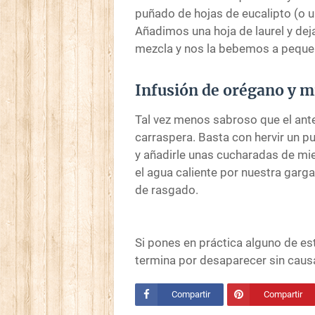
puñado de hojas de eucalipto (o u
Añadimos una hoja de laurel y dej
mezcla y nos la bebemos a peque
Infusión de orégano y m
Tal vez menos sabroso que el ante
carraspera. Basta con hervir un p
y añadirle unas cucharadas de mie
el agua caliente por nuestra garg
de rasgado.
Si pones en práctica alguno de e
termina por desaparecer sin cau
Compartir
Compartir