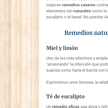
mejores
remedios caseros
contra
elementos tan
naturales
como la m
eucalipto o el laurel. No pierdas de
Remedios natur
Miel y limón
Uno de los más efectivos y emple
"arrancando" la infección que poda
suaviza como haría el barniz con 
Exprimimos unos limones, le aña
Té de eucalipto
Un
remedio eficaz
que alivia y re