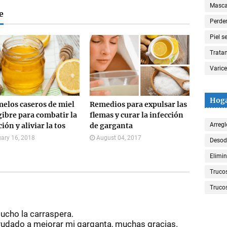
Mascar
e
Perde
Piel s
Trata
Varic
Hog
elos caseros de miel
Remedios para expulsar las
gibre para combatir la
flemas y curar la infección
ión y aliviar la tos
de garganta
Arregl
ary 16, 2018
August 04, 2017
Desod
Elimin
Truco
Trucos
cho la carraspera.
udado a mejorar mi garganta, muchas gracias.