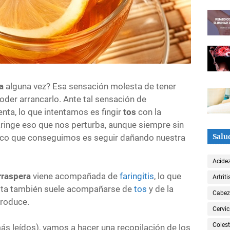
a
alguna vez? Esa sensación molesta de tener
oder arrancarlo. Ante tal sensación de
nta, lo que intentamos es fingir
tos
con la
aringe eso que nos perturba, aunque siempre sin
Salu
único que conseguimos es seguir dañando nuestra
Acide
rraspera
viene acompañada de
faringitis
, lo que
Artriti
ésta también suele acompañarse de
tos
y de la
Cabe
produce.
Cervic
Colest
más leídos), vamos a hacer una recopilación de los