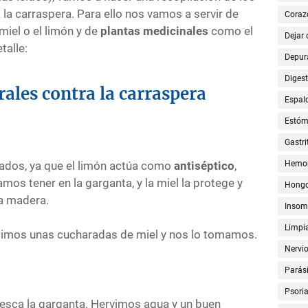
 la carraspera. Para ello nos vamos a servir de
Coraz
iel o el limón y de
plantas medicinales
como el
Dejar
talle:
Depur
Digest
ales contra la carraspera
Espal
Estó
Gastri
ados, ya que el limón actúa como
antiséptico
,
Hemor
mos tener en la garganta, y la miel la protege y
Hong
la madera.
Insom
Limpia
dimos unas cucharadas de miel y nos lo tomamos.
Nervi
Parási
Psoria
fresca la garganta. Hervimos agua y un buen