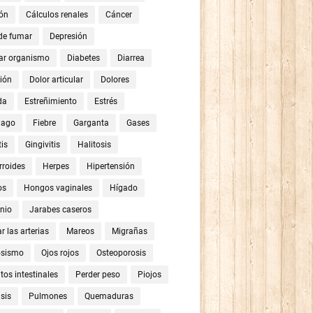
ón
Cálculos renales
Cáncer
 de fumar
Depresión
ar organismo
Diabetes
Diarrea
ión
Dolor articular
Dolores
da
Estreñimiento
Estrés
mago
Fiebre
Garganta
Gases
tis
Gingivitis
Halitosis
roides
Herpes
Hipertensión
os
Hongos vaginales
Hígado
nio
Jarabes caseros
r las arterias
Mareos
Migrañas
osismo
Ojos rojos
Osteoporosis
tos intestinales
Perder peso
Piojos
sis
Pulmones
Quemaduras