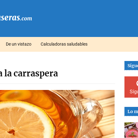
De un vistazo
Calculadoras saludables
Sígu
 la carraspera
Síg
Lo m