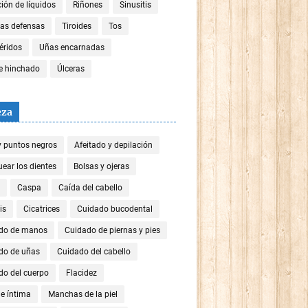
ión de líquidos
Riñones
Sinusitis
las defensas
Tiroides
Tos
céridos
Uñas encarnadas
re hinchado
Úlceras
eza
y puntos negros
Afeitado y depilación
ear los dientes
Bolsas y ojeras
Caspa
Caída del cabello
is
Cicatrices
Cuidado bucodental
do de manos
Cuidado de piernas y pies
do de uñas
Cuidado del cabello
do del cuerpo
Flacidez
e íntima
Manchas de la piel