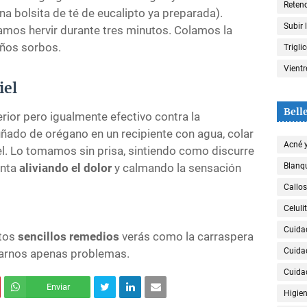
Retenc
na bolsita de té de eucalipto ya preparada).
Subir 
amos hervir durante tres minutos. Colamos la
ños sorbos.
Trigli
Vient
iel
Bell
rior pero igualmente efectivo contra la
uñado de orégano en un recipiente con agua, colar
Acné 
l. Lo tomamos sin prisa, sintiendo como discurre
anta
aliviando el dolor
y calmando la sensación
Blanqu
Callos
Celulit
Cuida
stos
sencillos remedios
verás como la carraspera
Cuida
sarnos apenas problemas.
Cuida
Enviar
Higien