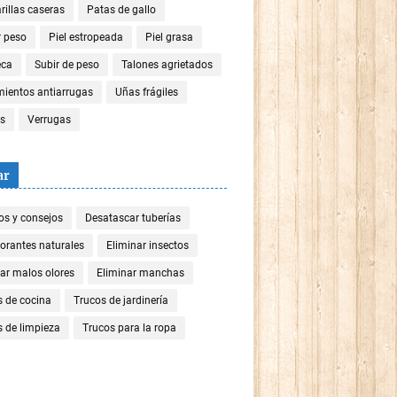
illas caseras
Patas de gallo
r peso
Piel estropeada
Piel grasa
eca
Subir de peso
Talones agrietados
mientos antiarrugas
Uñas frágiles
es
Verrugas
ar
os y consejos
Desatascar tuberías
orantes naturales
Eliminar insectos
ar malos olores
Eliminar manchas
s de cocina
Trucos de jardinería
 de limpieza
Trucos para la ropa