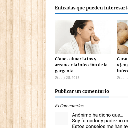
Entradas que pueden interesart
Cómo calmar la tos y
Caram
arrancar la infección de la
y jen
garganta
infecc
July 25, 2018
Janu
Publicar un comentario
61 Comentarios
Anónimo ha dicho que…
Soy fumador y padezco mu
Estos consejos me han ay