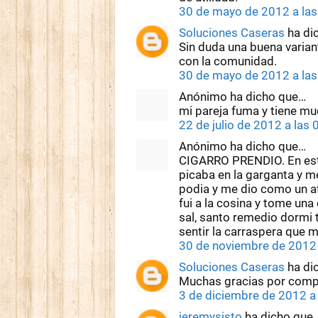
30 de mayo de 2012 a la
Soluciones Caseras
ha di
Sin duda una buena variant
con la comunidad.
30 de mayo de 2012 a la
Anónimo ha dicho que…
mi pareja fuma y tiene m
22 de julio de 2012 a las 
Anónimo ha dicho que…
CIGARRO PRENDIO. En esta
picaba en la garganta y 
podia y me dio como un a
fui a la cosina y tome una
sal, santo remedio dormi 
sentir la carraspera qu
30 de noviembre de 2012 
Soluciones Caseras
ha di
Muchas gracias por compar
3 de diciembre de 2012 a
jeremysisto
ha dicho que