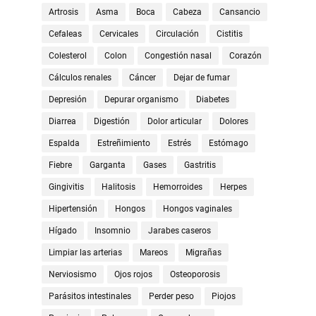
Artrosis
Asma
Boca
Cabeza
Cansancio
Cefaleas
Cervicales
Circulación
Cistitis
Colesterol
Colon
Congestión nasal
Corazón
Cálculos renales
Cáncer
Dejar de fumar
Depresión
Depurar organismo
Diabetes
Diarrea
Digestión
Dolor articular
Dolores
Espalda
Estreñimiento
Estrés
Estómago
Fiebre
Garganta
Gases
Gastritis
Gingivitis
Halitosis
Hemorroides
Herpes
Hipertensión
Hongos
Hongos vaginales
Hígado
Insomnio
Jarabes caseros
Limpiar las arterias
Mareos
Migrañas
Nerviosismo
Ojos rojos
Osteoporosis
Parásitos intestinales
Perder peso
Piojos