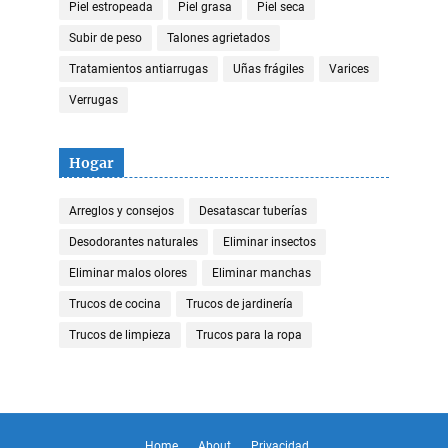
Piel estropeada
Piel grasa
Piel seca
Subir de peso
Talones agrietados
Tratamientos antiarrugas
Uñas frágiles
Varices
Verrugas
Hogar
Arreglos y consejos
Desatascar tuberías
Desodorantes naturales
Eliminar insectos
Eliminar malos olores
Eliminar manchas
Trucos de cocina
Trucos de jardinería
Trucos de limpieza
Trucos para la ropa
Home
About
Privacidad