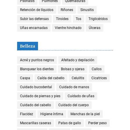
Psoriasis
Pulmones
Quemaduras
Retención de líquidos
Riñones
Sinusitis
Subir las defensas
Tiroides
Tos
Triglicéridos
Uñas encarnadas
Vientre hinchado
Úlceras
Belleza
Acné y puntos negros
Afeitado y depilación
Blanquear los dientes
Bolsas y ojeras
Callos
Caspa
Caída del cabello
Celulitis
Cicatrices
Cuidado bucodental
Cuidado de manos
Cuidado de piernas y pies
Cuidado de uñas
Cuidado del cabello
Cuidado del cuerpo
Flacidez
Higiene íntima
Manchas de la piel
Mascarillas caseras
Patas de gallo
Perder peso