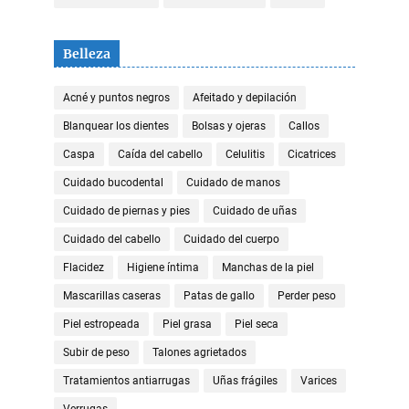
Belleza
Acné y puntos negros
Afeitado y depilación
Blanquear los dientes
Bolsas y ojeras
Callos
Caspa
Caída del cabello
Celulitis
Cicatrices
Cuidado bucodental
Cuidado de manos
Cuidado de piernas y pies
Cuidado de uñas
Cuidado del cabello
Cuidado del cuerpo
Flacidez
Higiene íntima
Manchas de la piel
Mascarillas caseras
Patas de gallo
Perder peso
Piel estropeada
Piel grasa
Piel seca
Subir de peso
Talones agrietados
Tratamientos antiarrugas
Uñas frágiles
Varices