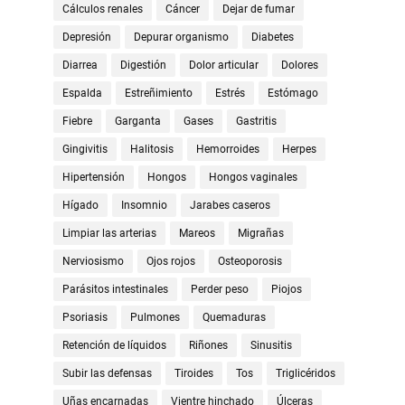
Cálculos renales
Cáncer
Dejar de fumar
Depresión
Depurar organismo
Diabetes
Diarrea
Digestión
Dolor articular
Dolores
Espalda
Estreñimiento
Estrés
Estómago
Fiebre
Garganta
Gases
Gastritis
Gingivitis
Halitosis
Hemorroides
Herpes
Hipertensión
Hongos
Hongos vaginales
Hígado
Insomnio
Jarabes caseros
Limpiar las arterias
Mareos
Migrañas
Nerviosismo
Ojos rojos
Osteoporosis
Parásitos intestinales
Perder peso
Piojos
Psoriasis
Pulmones
Quemaduras
Retención de líquidos
Riñones
Sinusitis
Subir las defensas
Tiroides
Tos
Triglicéridos
Uñas encarnadas
Vientre hinchado
Úlceras