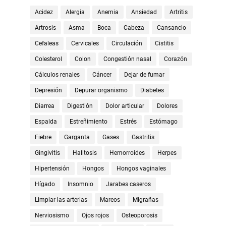
Acidez
Alergia
Anemia
Ansiedad
Artritis
Artrosis
Asma
Boca
Cabeza
Cansancio
Cefaleas
Cervicales
Circulación
Cistitis
Colesterol
Colon
Congestión nasal
Corazón
Cálculos renales
Cáncer
Dejar de fumar
Depresión
Depurar organismo
Diabetes
Diarrea
Digestión
Dolor articular
Dolores
Espalda
Estreñimiento
Estrés
Estómago
Fiebre
Garganta
Gases
Gastritis
Gingivitis
Halitosis
Hemorroides
Herpes
Hipertensión
Hongos
Hongos vaginales
Hígado
Insomnio
Jarabes caseros
Limpiar las arterias
Mareos
Migrañas
Nerviosismo
Ojos rojos
Osteoporosis