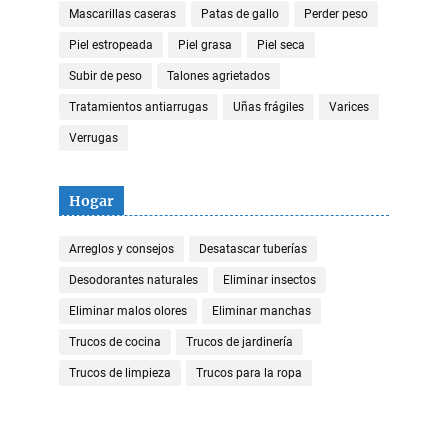
Mascarillas caseras
Patas de gallo
Perder peso
Piel estropeada
Piel grasa
Piel seca
Subir de peso
Talones agrietados
Tratamientos antiarrugas
Uñas frágiles
Varices
Verrugas
Hogar
Arreglos y consejos
Desatascar tuberías
Desodorantes naturales
Eliminar insectos
Eliminar malos olores
Eliminar manchas
Trucos de cocina
Trucos de jardinería
Trucos de limpieza
Trucos para la ropa