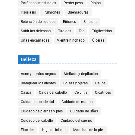
Parásitos intestinales
Perder peso
Piojos
Psoriasis
Pulmones
Quemaduras
Retención de líquidos
Riñones
Sinusitis
Subir las defensas
Tiroides
Tos
Triglicéridos
Uñas encarnadas
Vientre hinchado
Úlceras
Belleza
Acné y puntos negros
Afeitado y depilación
Blanquear los dientes
Bolsas y ojeras
Callos
Caspa
Caída del cabello
Celulitis
Cicatrices
Cuidado bucodental
Cuidado de manos
Cuidado de piernas y pies
Cuidado de uñas
Cuidado del cabello
Cuidado del cuerpo
Flacidez
Higiene íntima
Manchas de la piel