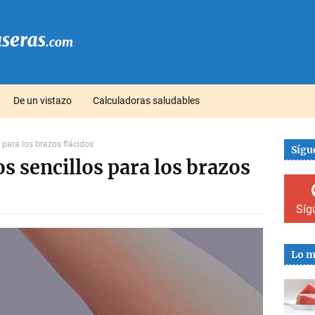
De un vistazo
Calculadoras saludables
s para los brazos flácidos
Sígu
os sencillos para los brazos
Síg
Lo m