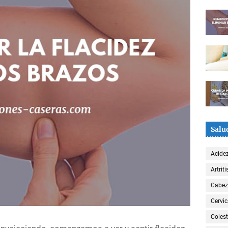
Salu
Acide
Artriti
Cabe
Cervic
Colest