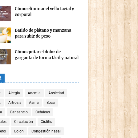
Cómo eliminar el vello facial y
corporal
Batido de plátano y manzana
para subir de peso
Cómo quitar el dolor de
garganta de forma fácil y natural
d
z
Alergia
Anemia
Ansiedad
s
Artrosis
Asma
Boca
za
Cansancio
Cefaleas
ales
Circulación
Cistitis
erol
Colon
Congestión nasal