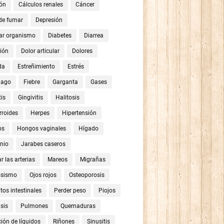
ón
Cálculos renales
Cáncer
 de fumar
Depresión
ar organismo
Diabetes
Diarrea
ión
Dolor articular
Dolores
da
Estreñimiento
Estrés
mago
Fiebre
Garganta
Gases
tis
Gingivitis
Halitosis
roides
Herpes
Hipertensión
os
Hongos vaginales
Hígado
nio
Jarabes caseros
r las arterias
Mareos
Migrañas
osismo
Ojos rojos
Osteoporosis
tos intestinales
Perder peso
Piojos
sis
Pulmones
Quemaduras
ión de líquidos
Riñones
Sinusitis