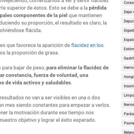
nvejeciendo, comenzamos a ver y sentir flacidez
Coraz
rte superior de éstos. Esto se debe a la
pérdida
Dejar
cipales componentes de la piel
que mantienen
Depur
duciendo su proporción, el resultado es claro, la
olviéndose flácida.
Digest
Espal
nes que favorece la aparición de
flacidez en los
Estó
os la proporción de grasa.
Gastri
s para bajar de peso,
para eliminar la flacidez de
Hemor
r constancia, fuerza de voluntad, una
Hong
os de vida activos y saludables
.
Insom
Limpia
resultados no van a ser visibles en una o dos
n mes siendo constantes para empezar a verlos.
Nervi
ener la motivación durante ese tiempo nos
Parási
uestro objetivo y lograr el éxito esperado.
Psoria
Retenc