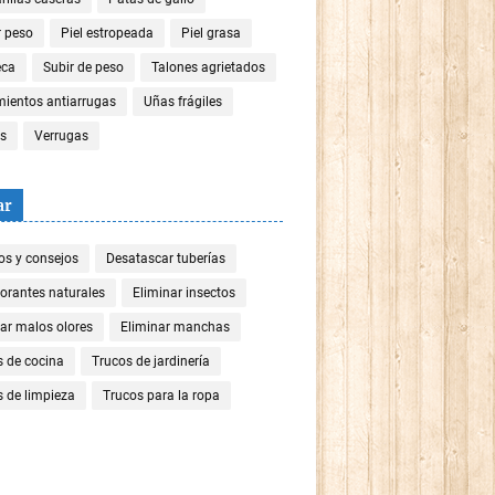
r peso
Piel estropeada
Piel grasa
eca
Subir de peso
Talones agrietados
mientos antiarrugas
Uñas frágiles
es
Verrugas
ar
os y consejos
Desatascar tuberías
orantes naturales
Eliminar insectos
ar malos olores
Eliminar manchas
s de cocina
Trucos de jardinería
 de limpieza
Trucos para la ropa