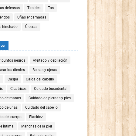
las defensas
Tiroides
Tos
céridos
Uñas encarnadas
re hinchado
Úlceras
eza
y puntos negros
Afeitado y depilación
ear los dientes
Bolsas y ojeras
Caspa
Caída del cabello
is
Cicatrices
Cuidado bucodental
do de manos
Cuidado de piernas y pies
do de uñas
Cuidado del cabello
do del cuerpo
Flacidez
e íntima
Manchas de la piel
illas caseras
Patas de gallo