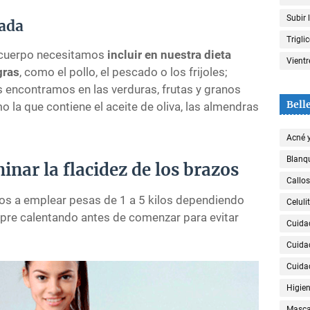
Subir 
ada
Trigli
o cuerpo necesitamos
incluir en nuestra dieta
Vient
gras
, como el pollo, el pescado o los frijoles;
os encontramos en las verduras, frutas y granos
Bell
o la que contiene el aceite de oliva, las almendras
Acné 
Blanqu
minar la flacidez de los brazos
Callos
mos a emplear pesas de 1 a 5 kilos dependiendo
Celulit
mpre calentando antes de comenzar para evitar
Cuida
Cuida
Cuida
Higien
Mascar