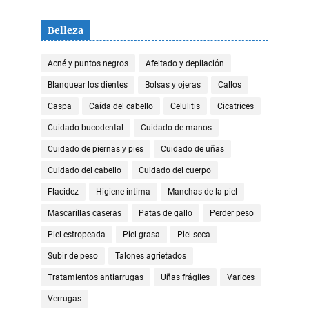
Belleza
Acné y puntos negros
Afeitado y depilación
Blanquear los dientes
Bolsas y ojeras
Callos
Caspa
Caída del cabello
Celulitis
Cicatrices
Cuidado bucodental
Cuidado de manos
Cuidado de piernas y pies
Cuidado de uñas
Cuidado del cabello
Cuidado del cuerpo
Flacidez
Higiene íntima
Manchas de la piel
Mascarillas caseras
Patas de gallo
Perder peso
Piel estropeada
Piel grasa
Piel seca
Subir de peso
Talones agrietados
Tratamientos antiarrugas
Uñas frágiles
Varices
Verrugas