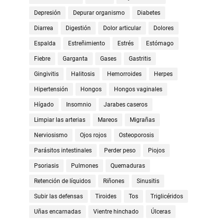
Depresión
Depurar organismo
Diabetes
Diarrea
Digestión
Dolor articular
Dolores
Espalda
Estreñimiento
Estrés
Estómago
Fiebre
Garganta
Gases
Gastritis
Gingivitis
Halitosis
Hemorroides
Herpes
Hipertensión
Hongos
Hongos vaginales
Hígado
Insomnio
Jarabes caseros
Limpiar las arterias
Mareos
Migrañas
Nerviosismo
Ojos rojos
Osteoporosis
Parásitos intestinales
Perder peso
Piojos
Psoriasis
Pulmones
Quemaduras
Retención de líquidos
Riñones
Sinusitis
Subir las defensas
Tiroides
Tos
Triglicéridos
Uñas encarnadas
Vientre hinchado
Úlceras