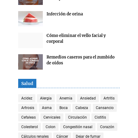
Infección de orina
Cómo eliminar el vello facial y
corporal
Remedios caseros para el zumbido
de oídos
Salud
Acidez
Alergia
Anemia
Ansiedad
Artritis
Artrosis
Asma
Boca
Cabeza
Cansancio
Cefaleas
Cervicales
Circulación
Cistitis
Colesterol
Colon
Congestión nasal
Corazón
Cálculos renales
Cáncer
Dejar de fumar