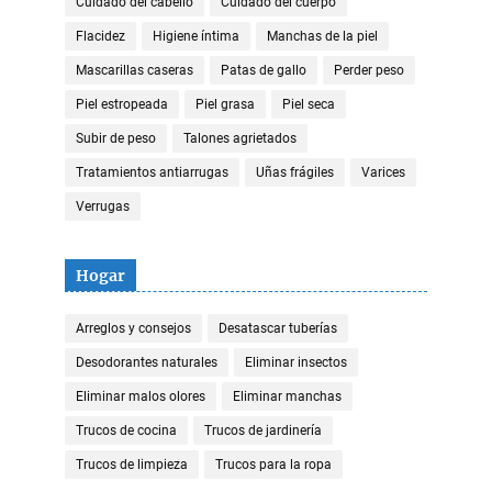
Cuidado del cabello
Cuidado del cuerpo
Flacidez
Higiene íntima
Manchas de la piel
Mascarillas caseras
Patas de gallo
Perder peso
Piel estropeada
Piel grasa
Piel seca
Subir de peso
Talones agrietados
Tratamientos antiarrugas
Uñas frágiles
Varices
Verrugas
Hogar
Arreglos y consejos
Desatascar tuberías
Desodorantes naturales
Eliminar insectos
Eliminar malos olores
Eliminar manchas
Trucos de cocina
Trucos de jardinería
Trucos de limpieza
Trucos para la ropa