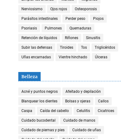
Nerviosismo
Ojos rojos
Osteoporosis
Parásitos intestinales
Perder peso
Piojos
Psoriasis
Pulmones
Quemaduras
Retención de líquidos
Riñones
Sinusitis
Subir las defensas
Tiroides
Tos
Triglicéridos
Uñas encarnadas
Vientre hinchado
Úlceras
Belleza
Acné y puntos negros
Afeitado y depilación
Blanquear los dientes
Bolsas y ojeras
Callos
Caspa
Caída del cabello
Celulitis
Cicatrices
Cuidado bucodental
Cuidado de manos
Cuidado de piernas y pies
Cuidado de uñas