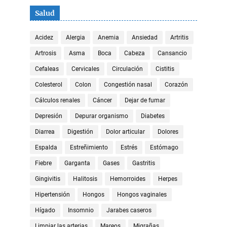
Salud
Acidez
Alergia
Anemia
Ansiedad
Artritis
Artrosis
Asma
Boca
Cabeza
Cansancio
Cefaleas
Cervicales
Circulación
Cistitis
Colesterol
Colon
Congestión nasal
Corazón
Cálculos renales
Cáncer
Dejar de fumar
Depresión
Depurar organismo
Diabetes
Diarrea
Digestión
Dolor articular
Dolores
Espalda
Estreñimiento
Estrés
Estómago
Fiebre
Garganta
Gases
Gastritis
Gingivitis
Halitosis
Hemorroides
Herpes
Hipertensión
Hongos
Hongos vaginales
Hígado
Insomnio
Jarabes caseros
Limpiar las arterias
Mareos
Migrañas