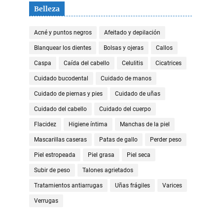
Belleza
Acné y puntos negros
Afeitado y depilación
Blanquear los dientes
Bolsas y ojeras
Callos
Caspa
Caída del cabello
Celulitis
Cicatrices
Cuidado bucodental
Cuidado de manos
Cuidado de piernas y pies
Cuidado de uñas
Cuidado del cabello
Cuidado del cuerpo
Flacidez
Higiene íntima
Manchas de la piel
Mascarillas caseras
Patas de gallo
Perder peso
Piel estropeada
Piel grasa
Piel seca
Subir de peso
Talones agrietados
Tratamientos antiarrugas
Uñas frágiles
Varices
Verrugas