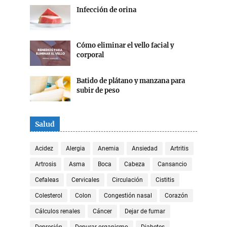
Infección de orina
Cómo eliminar el vello facial y
corporal
Batido de plátano y manzana para
subir de peso
Salud
Acidez
Alergia
Anemia
Ansiedad
Artritis
Artrosis
Asma
Boca
Cabeza
Cansancio
Cefaleas
Cervicales
Circulación
Cistitis
Colesterol
Colon
Congestión nasal
Corazón
Cálculos renales
Cáncer
Dejar de fumar