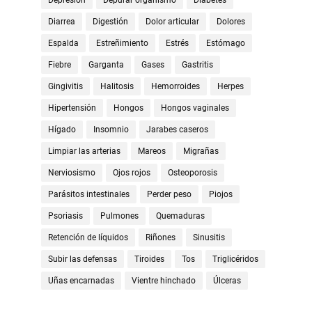
Depresión
Depurar organismo
Diabetes
Diarrea
Digestión
Dolor articular
Dolores
Espalda
Estreñimiento
Estrés
Estómago
Fiebre
Garganta
Gases
Gastritis
Gingivitis
Halitosis
Hemorroides
Herpes
Hipertensión
Hongos
Hongos vaginales
Hígado
Insomnio
Jarabes caseros
Limpiar las arterias
Mareos
Migrañas
Nerviosismo
Ojos rojos
Osteoporosis
Parásitos intestinales
Perder peso
Piojos
Psoriasis
Pulmones
Quemaduras
Retención de líquidos
Riñones
Sinusitis
Subir las defensas
Tiroides
Tos
Triglicéridos
Uñas encarnadas
Vientre hinchado
Úlceras