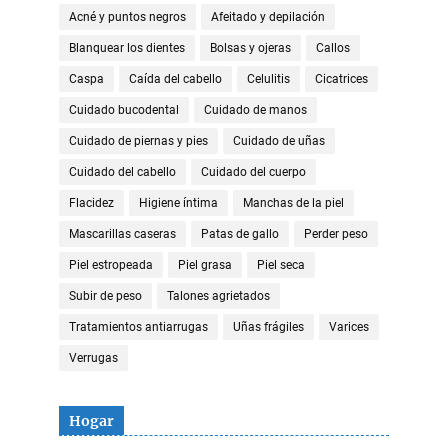
Acné y puntos negros
Afeitado y depilación
Blanquear los dientes
Bolsas y ojeras
Callos
Caspa
Caída del cabello
Celulitis
Cicatrices
Cuidado bucodental
Cuidado de manos
Cuidado de piernas y pies
Cuidado de uñas
Cuidado del cabello
Cuidado del cuerpo
Flacidez
Higiene íntima
Manchas de la piel
Mascarillas caseras
Patas de gallo
Perder peso
Piel estropeada
Piel grasa
Piel seca
Subir de peso
Talones agrietados
Tratamientos antiarrugas
Uñas frágiles
Varices
Verrugas
Hogar