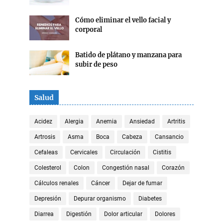
Cómo eliminar el vello facial y
corporal
Batido de plátano y manzana para
subir de peso
Salud
Acidez
Alergia
Anemia
Ansiedad
Artritis
Artrosis
Asma
Boca
Cabeza
Cansancio
Cefaleas
Cervicales
Circulación
Cistitis
Colesterol
Colon
Congestión nasal
Corazón
Cálculos renales
Cáncer
Dejar de fumar
Depresión
Depurar organismo
Diabetes
Diarrea
Digestión
Dolor articular
Dolores