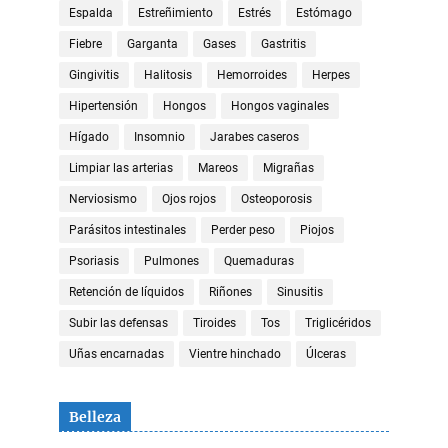
Espalda
Estreñimiento
Estrés
Estómago
Fiebre
Garganta
Gases
Gastritis
Gingivitis
Halitosis
Hemorroides
Herpes
Hipertensión
Hongos
Hongos vaginales
Hígado
Insomnio
Jarabes caseros
Limpiar las arterias
Mareos
Migrañas
Nerviosismo
Ojos rojos
Osteoporosis
Parásitos intestinales
Perder peso
Piojos
Psoriasis
Pulmones
Quemaduras
Retención de líquidos
Riñones
Sinusitis
Subir las defensas
Tiroides
Tos
Triglicéridos
Uñas encarnadas
Vientre hinchado
Úlceras
Belleza