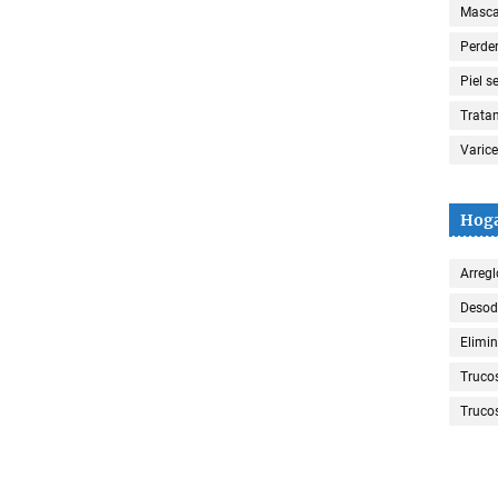
Mascar
Perde
Piel s
Trata
Varic
Hog
Arregl
Desod
Elimin
Truco
Trucos