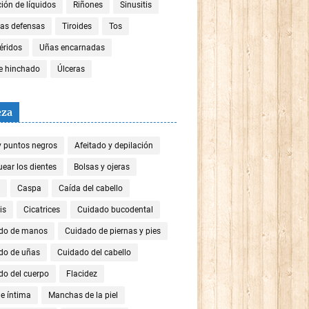
ión de líquidos
Riñones
Sinusitis
las defensas
Tiroides
Tos
céridos
Uñas encarnadas
re hinchado
Úlceras
eza
y puntos negros
Afeitado y depilación
ear los dientes
Bolsas y ojeras
Caspa
Caída del cabello
is
Cicatrices
Cuidado bucodental
do de manos
Cuidado de piernas y pies
do de uñas
Cuidado del cabello
do del cuerpo
Flacidez
e íntima
Manchas de la piel