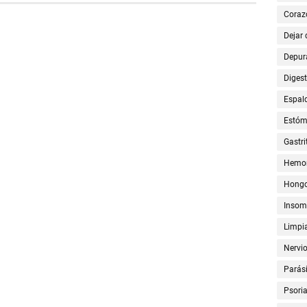
Coraz
Dejar
Depur
Digest
Espal
Estó
Gastri
Hemor
Hong
Insom
Limpia
Nervi
Parási
Psoria