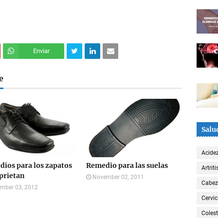
Enviar
e
Salu
Acide
ios para los zapatos
Remedio para las suelas
Artriti
prietan
November 02, 2011
Cabe
mber 03, 2012
Cervic
Colest