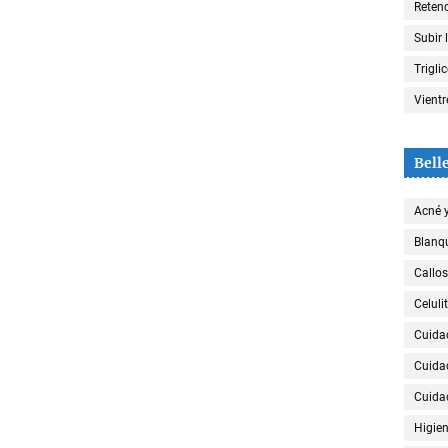
Retenc
Subir 
Trigli
Vient
Bell
Acné 
Blanqu
Callos
Celulit
Cuida
Cuida
Cuida
Higien