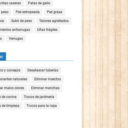
illas caseras
Patas de gallo
r peso
Piel estropeada
Piel grasa
eca
Subir de peso
Talones agrietados
mientos antiarrugas
Uñas frágiles
es
Verrugas
ar
os y consejos
Desatascar tuberías
orantes naturales
Eliminar insectos
ar malos olores
Eliminar manchas
s de cocina
Trucos de jardinería
 de limpieza
Trucos para la ropa