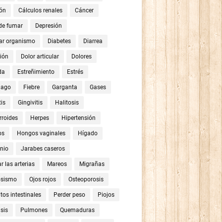
ón
Cálculos renales
Cáncer
 de fumar
Depresión
ar organismo
Diabetes
Diarrea
ión
Dolor articular
Dolores
da
Estreñimiento
Estrés
mago
Fiebre
Garganta
Gases
tis
Gingivitis
Halitosis
roides
Herpes
Hipertensión
os
Hongos vaginales
Hígado
nio
Jarabes caseros
r las arterias
Mareos
Migrañas
osismo
Ojos rojos
Osteoporosis
tos intestinales
Perder peso
Piojos
sis
Pulmones
Quemaduras