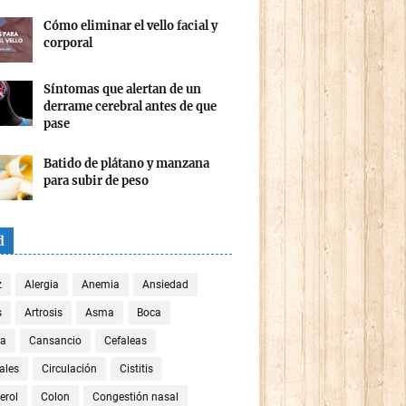
Cómo eliminar el vello facial y
corporal
Síntomas que alertan de un
derrame cerebral antes de que
pase
Batido de plátano y manzana
para subir de peso
d
z
Alergia
Anemia
Ansiedad
s
Artrosis
Asma
Boca
za
Cansancio
Cefaleas
ales
Circulación
Cistitis
erol
Colon
Congestión nasal