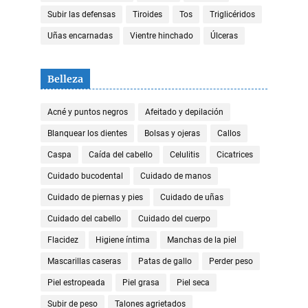
Subir las defensas
Tiroides
Tos
Triglicéridos
Uñas encarnadas
Vientre hinchado
Úlceras
Belleza
Acné y puntos negros
Afeitado y depilación
Blanquear los dientes
Bolsas y ojeras
Callos
Caspa
Caída del cabello
Celulitis
Cicatrices
Cuidado bucodental
Cuidado de manos
Cuidado de piernas y pies
Cuidado de uñas
Cuidado del cabello
Cuidado del cuerpo
Flacidez
Higiene íntima
Manchas de la piel
Mascarillas caseras
Patas de gallo
Perder peso
Piel estropeada
Piel grasa
Piel seca
Subir de peso
Talones agrietados