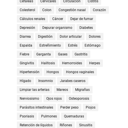
Cefaleas
Cervicales
Circulación
Cistitis
Colesterol
Colon
Congestión nasal
Corazón
Cálculos renales
Cáncer
Dejar de fumar
Depresión
Depurar organismo
Diabetes
Diarrea
Digestión
Dolor articular
Dolores
Espalda
Estreñimiento
Estrés
Estómago
Fiebre
Garganta
Gases
Gastritis
Gingivitis
Halitosis
Hemorroides
Herpes
Hipertensión
Hongos
Hongos vaginales
Hígado
Insomnio
Jarabes caseros
Limpiar las arterias
Mareos
Migrañas
Nerviosismo
Ojos rojos
Osteoporosis
Parásitos intestinales
Perder peso
Piojos
Psoriasis
Pulmones
Quemaduras
Retención de líquidos
Riñones
Sinusitis