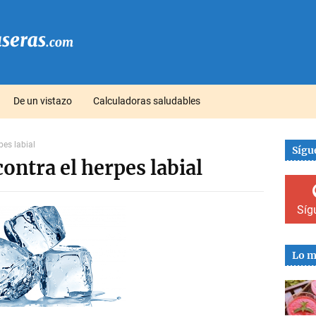
De un vistazo
Calculadoras saludables
pes labial
Sígu
ontra el herpes labial
Síg
Lo m