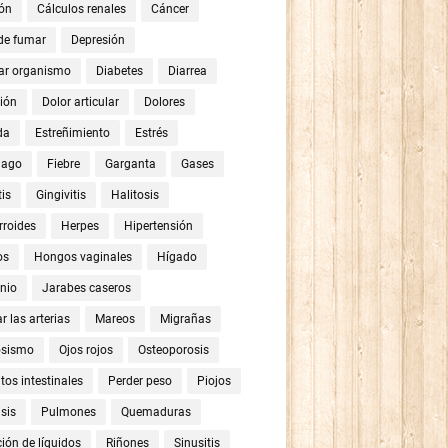
ón
Cálculos renales
Cáncer
 de fumar
Depresión
ar organismo
Diabetes
Diarrea
ión
Dolor articular
Dolores
da
Estreñimiento
Estrés
mago
Fiebre
Garganta
Gases
tis
Gingivitis
Halitosis
roides
Herpes
Hipertensión
os
Hongos vaginales
Hígado
nio
Jarabes caseros
r las arterias
Mareos
Migrañas
osismo
Ojos rojos
Osteoporosis
tos intestinales
Perder peso
Piojos
sis
Pulmones
Quemaduras
ión de líquidos
Riñones
Sinusitis