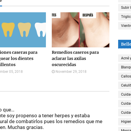
e
Subir 
Trigli
Vient
Bell
iones caseras para
Remedios caseros para
uear los dientes
aclarar las axilas
Acné 
llentos
oscurecidas
Blanqu
mber 05, 2018
November 29, 2018
Callos
Celulit
Cuida
Cuida
o que…
Cuida
te soy propenso a tener herpes y estaba
ral de combatirlos pues los remedios que me
Higien
ven. Muchas gracias.
Mascar