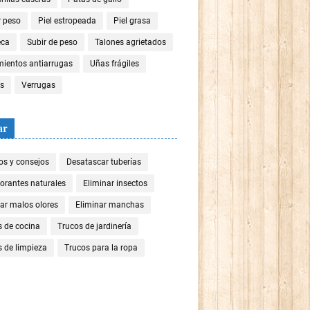
r peso
Piel estropeada
Piel grasa
eca
Subir de peso
Talones agrietados
mientos antiarrugas
Uñas frágiles
es
Verrugas
ar
os y consejos
Desatascar tuberías
orantes naturales
Eliminar insectos
ar malos olores
Eliminar manchas
s de cocina
Trucos de jardinería
 de limpieza
Trucos para la ropa