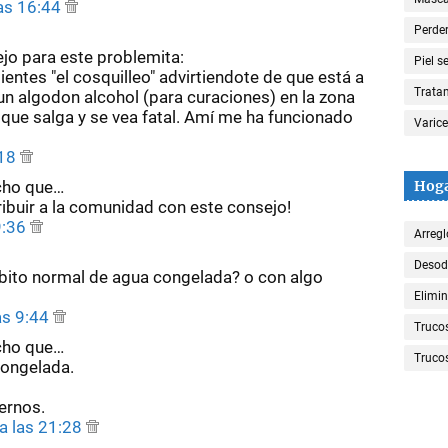
las 16:44
Perde
ejo para este problemita:
Piel s
entes "el cosquilleo" advirtiendote de que está a
Trata
 un algodon alcohol (para curaciones) en la zona
 que salga y se vea fatal. Amí me ha funcionado
Varic
:18
Hog
cho que…
ibuir a la comunidad con este consejo!
9:36
Arregl
Desod
cubito normal de agua congelada? o con algo
Elimin
as 9:44
Truco
cho que…
Trucos
congelada.
ernos.
a las 21:28