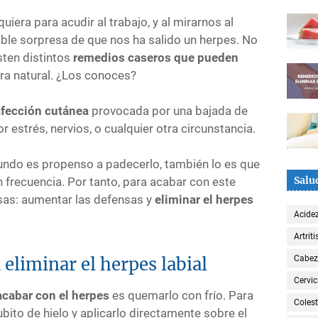
era para acudir al trabajo, y al mirarnos al
ble sorpresa de que nos ha salido un herpes. No
isten distintos
remedios caseros que pueden
a natural. ¿Los conoces?
afección cutánea
provocada por una bajada de
 estrés, nervios, o cualquier otra circunstancia.
mundo es propenso a padecerlo, también lo es que
Salu
on frecuencia. Por tanto, para acabar con este
as: aumentar las defensas y
eliminar el herpes
Acide
Artriti
Cabe
eliminar el herpes labial
Cervic
acabar con el herpes
es quemarlo con frío. Para
Colest
bito de hielo y aplicarlo directamente sobre el