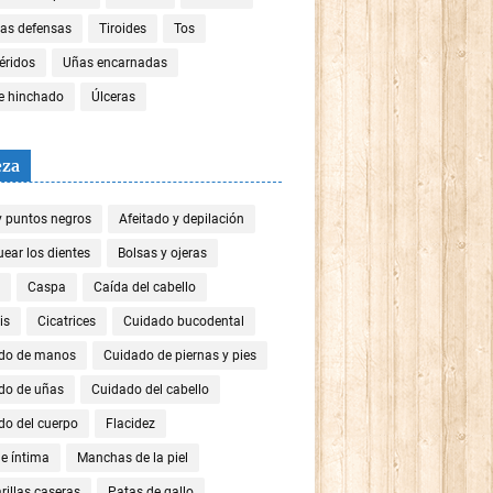
las defensas
Tiroides
Tos
céridos
Uñas encarnadas
re hinchado
Úlceras
eza
y puntos negros
Afeitado y depilación
ear los dientes
Bolsas y ojeras
Caspa
Caída del cabello
is
Cicatrices
Cuidado bucodental
do de manos
Cuidado de piernas y pies
do de uñas
Cuidado del cabello
do del cuerpo
Flacidez
e íntima
Manchas de la piel
illas caseras
Patas de gallo