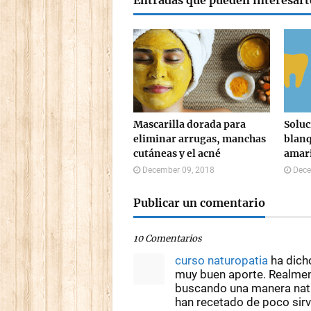
Entradas que pueden interesart
Mascarilla dorada para
Soluc
eliminar arrugas, manchas
blanq
cutáneas y el acné
amari
December 09, 2018
Dece
Publicar un comentario
10 Comentarios
curso naturopatia
ha dich
muy buen aporte. Realmen
buscando una manera natu
han recetado de poco sir