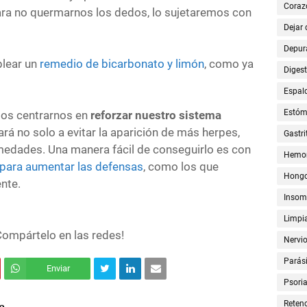
Coraz
ara no quermarnos los dedos, lo sujetaremos con
Dejar
Depur
plear un
remedio de bicarbonato y limón
, como ya
Digest
Espal
Estó
mos centrarnos en
reforzar nuestro sistema
ará no solo a evitar la aparición de más herpes,
Gastri
rmedades. Una manera fácil de conseguirlo es con
Hemor
 para aumentar las defensas
, como los que
Hong
nte.
Insom
Limpia
ompártelo en las redes!
Nervi
Parási
Enviar
Psoria
Retenc