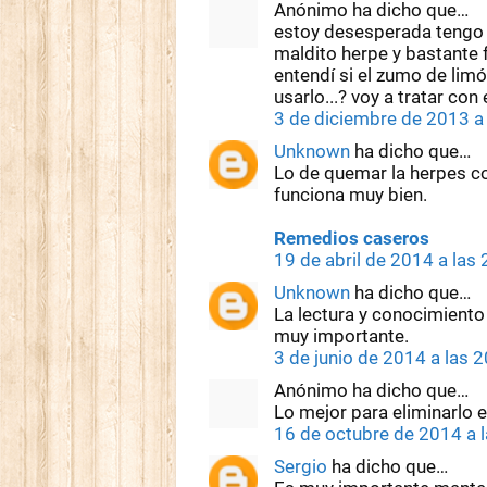
Anónimo ha dicho que…
estoy desesperada tengo 
maldito herpe y bastante 
entendí si el zumo de lim
usarlo...? voy a tratar con 
3 de diciembre de 2013 a
Unknown
ha dicho que…
Lo de quemar la herpes co
funciona muy bien.
Remedios caseros
19 de abril de 2014 a las
Unknown
ha dicho que…
La lectura y conocimiento
muy importante.
3 de junio de 2014 a las 
Anónimo ha dicho que…
Lo mejor para eliminarlo 
16 de octubre de 2014 a 
Sergio
ha dicho que…