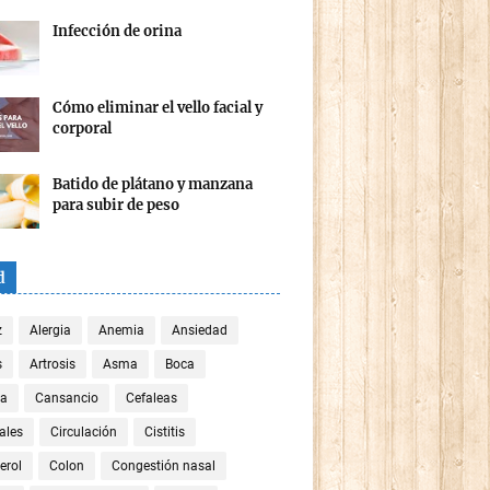
Infección de orina
Cómo eliminar el vello facial y
corporal
Batido de plátano y manzana
para subir de peso
d
z
Alergia
Anemia
Ansiedad
s
Artrosis
Asma
Boca
za
Cansancio
Cefaleas
ales
Circulación
Cistitis
erol
Colon
Congestión nasal