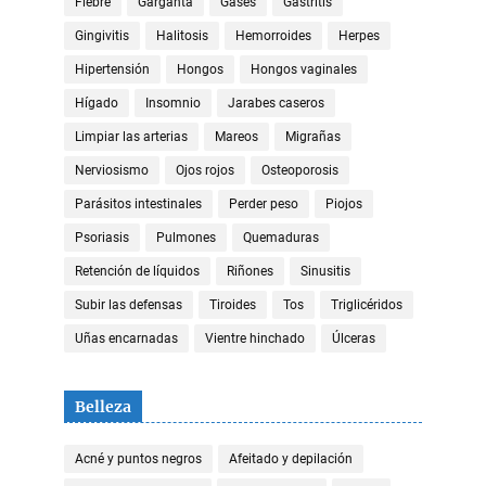
Fiebre
Garganta
Gases
Gastritis
Gingivitis
Halitosis
Hemorroides
Herpes
Hipertensión
Hongos
Hongos vaginales
Hígado
Insomnio
Jarabes caseros
Limpiar las arterias
Mareos
Migrañas
Nerviosismo
Ojos rojos
Osteoporosis
Parásitos intestinales
Perder peso
Piojos
Psoriasis
Pulmones
Quemaduras
Retención de líquidos
Riñones
Sinusitis
Subir las defensas
Tiroides
Tos
Triglicéridos
Uñas encarnadas
Vientre hinchado
Úlceras
Belleza
Acné y puntos negros
Afeitado y depilación