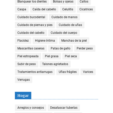
Blanquear los dientes
Bolsas y ojeras
Callos
Caspa
Caída del cabello
Celulitis
Cicatrices
Cuidado bucodental
Cuidado de manos
Cuidado de piernas y pies
Cuidado de uñas
Cuidado del cabello
Cuidado del cuerpo
Flacidez
Higiene íntima
Manchas de la piel
Mascarillas caseras
Patas de gallo
Perder peso
Piel estropeada
Piel grasa
Piel seca
Subir de peso
Talones agrietados
Tratamientos antiarrugas
Uñas frágiles
Varices
Verrugas
Hogar
Arreglos y consejos
Desatascar tuberías