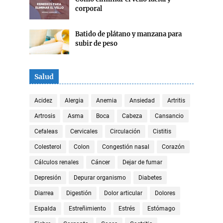
corporal
Batido de plátano y manzana para
subir de peso
Salud
Acidez
Alergia
Anemia
Ansiedad
Artritis
Artrosis
Asma
Boca
Cabeza
Cansancio
Cefaleas
Cervicales
Circulación
Cistitis
Colesterol
Colon
Congestión nasal
Corazón
Cálculos renales
Cáncer
Dejar de fumar
Depresión
Depurar organismo
Diabetes
Diarrea
Digestión
Dolor articular
Dolores
Espalda
Estreñimiento
Estrés
Estómago