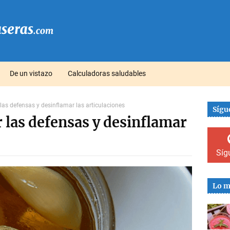
De un vistazo
Calculadoras saludables
las defensas y desinflamar las articulaciones
Sígu
 las defensas y desinflamar
Síg
Lo m