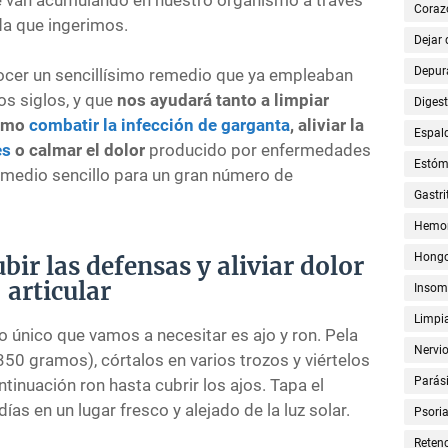
Coraz
da que ingerimos.
Dejar
Depur
nocer un sencillísimo remedio que ya empleaban
os siglos, y que
nos ayudará tanto a limpiar
Digest
como
combatir la infección de garganta
, aliviar la
Espal
es
o calmar el dolor
producido por enfermedades
Estó
 remedio sencillo para un gran número de
Gastri
Hemor
Hong
bir las defensas y aliviar dolor
articular
Insom
Limpia
o único que vamos a necesitar es ajo y ron. Pela
Nervi
50 gramos), córtalos en varios trozos y viértelos
Parási
ntinuación ron hasta cubrir los ajos. Tapa el
as en un lugar fresco y alejado de la luz solar.
Psoria
Retenc