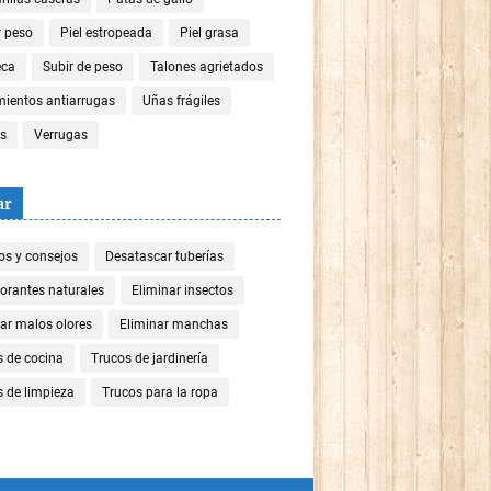
r peso
Piel estropeada
Piel grasa
eca
Subir de peso
Talones agrietados
mientos antiarrugas
Uñas frágiles
es
Verrugas
ar
os y consejos
Desatascar tuberías
orantes naturales
Eliminar insectos
ar malos olores
Eliminar manchas
s de cocina
Trucos de jardinería
 de limpieza
Trucos para la ropa