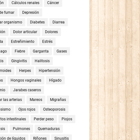
ón
Cálculos renales
Cáncer
 de fumar
Depresión
ar organismo
Diabetes
Diarrea
ión
Dolor articular
Dolores
da
Estreñimiento
Estrés
mago
Fiebre
Garganta
Gases
tis
Gingivitis
Halitosis
roides
Herpes
Hipertensión
os
Hongos vaginales
Hígado
nio
Jarabes caseros
r las arterias
Mareos
Migrañas
osismo
Ojos rojos
Osteoporosis
tos intestinales
Perder peso
Piojos
sis
Pulmones
Quemaduras
ión de líquidos
Riñones
Sinusitis