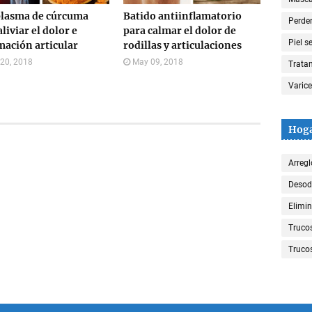
plasma de cúrcuma
Batido antiinflamatorio
Perde
liviar el dolor e
para calmar el dolor de
Piel s
mación articular
rodillas y articulaciones
 20, 2018
May 09, 2018
Trata
Varic
Hog
Arregl
Desod
Elimin
Truco
Trucos