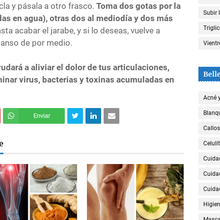
cla y pásala a otro frasco.
Toma dos gotas por la
Subir 
as en agua), otras dos al mediodía y dos más
Trigli
sta acabar el jarabe, y si lo deseas, vuelve a
canso de por medio.
Vient
yudará a aliviar el dolor de tus articulaciones,
Bell
minar virus, bacterias y toxinas acumuladas en
Acné 
Blanqu
Enviar
Callos
e
Celulit
Cuida
Cuida
Cuida
Higien
Mascar