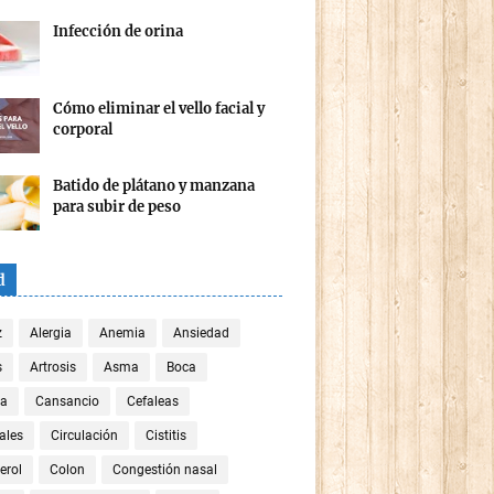
Infección de orina
Cómo eliminar el vello facial y
corporal
Batido de plátano y manzana
para subir de peso
d
z
Alergia
Anemia
Ansiedad
s
Artrosis
Asma
Boca
za
Cansancio
Cefaleas
ales
Circulación
Cistitis
erol
Colon
Congestión nasal