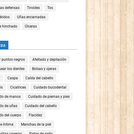
las defensas
Tiroides
Tos
céridos
Uñas encarnadas
re hinchado
Úlceras
eza
y puntos negros
Afeitado y depilación
ear los dientes
Bolsas y ojeras
Caspa
Caída del cabello
is
Cicatrices
Cuidado bucodental
do de manos
Cuidado de piernas y pies
do de uñas
Cuidado del cabello
do del cuerpo
Flacidez
e íntima
Manchas de la piel
illas caseras
Patas de gallo