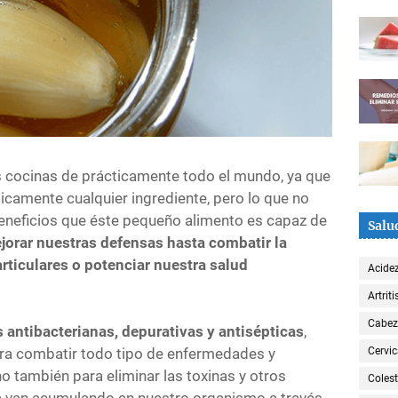
as cocinas de prácticamente todo el mundo, ya que
icamente cualquier ingrediente, pero lo que no
neficios que éste pequeño alimento es capaz de
Salu
orar nuestras defensas hasta combatir la
 articulares o potenciar nuestra salud
Acide
Artriti
Cabe
antibacterianas, depurativas y antisépticas
,
para combatir todo tipo de enfermedades y
Cervic
 también para eliminar las toxinas y otros
Colest
e van acumulando en nuestro organismo a través