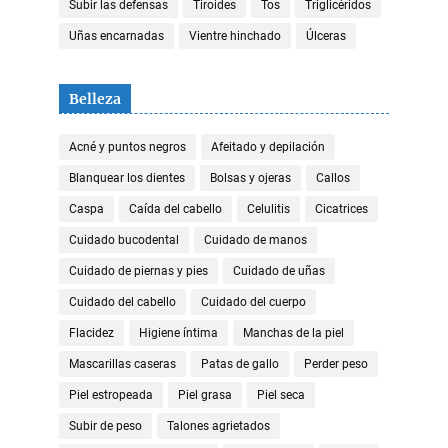
Subir las defensas
Tiroides
Tos
Triglicéridos
Uñas encarnadas
Vientre hinchado
Úlceras
Belleza
Acné y puntos negros
Afeitado y depilación
Blanquear los dientes
Bolsas y ojeras
Callos
Caspa
Caída del cabello
Celulitis
Cicatrices
Cuidado bucodental
Cuidado de manos
Cuidado de piernas y pies
Cuidado de uñas
Cuidado del cabello
Cuidado del cuerpo
Flacidez
Higiene íntima
Manchas de la piel
Mascarillas caseras
Patas de gallo
Perder peso
Piel estropeada
Piel grasa
Piel seca
Subir de peso
Talones agrietados