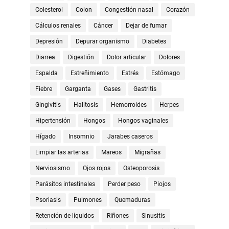
Colesterol
Colon
Congestión nasal
Corazón
Cálculos renales
Cáncer
Dejar de fumar
Depresión
Depurar organismo
Diabetes
Diarrea
Digestión
Dolor articular
Dolores
Espalda
Estreñimiento
Estrés
Estómago
Fiebre
Garganta
Gases
Gastritis
Gingivitis
Halitosis
Hemorroides
Herpes
Hipertensión
Hongos
Hongos vaginales
Hígado
Insomnio
Jarabes caseros
Limpiar las arterias
Mareos
Migrañas
Nerviosismo
Ojos rojos
Osteoporosis
Parásitos intestinales
Perder peso
Piojos
Psoriasis
Pulmones
Quemaduras
Retención de líquidos
Riñones
Sinusitis