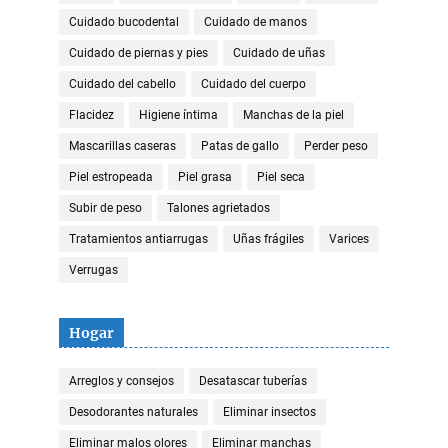
Cuidado bucodental
Cuidado de manos
Cuidado de piernas y pies
Cuidado de uñas
Cuidado del cabello
Cuidado del cuerpo
Flacidez
Higiene íntima
Manchas de la piel
Mascarillas caseras
Patas de gallo
Perder peso
Piel estropeada
Piel grasa
Piel seca
Subir de peso
Talones agrietados
Tratamientos antiarrugas
Uñas frágiles
Varices
Verrugas
Hogar
Arreglos y consejos
Desatascar tuberías
Desodorantes naturales
Eliminar insectos
Eliminar malos olores
Eliminar manchas