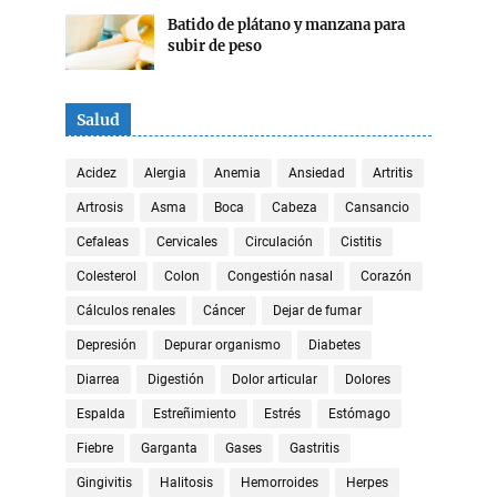
Batido de plátano y manzana para
subir de peso
Salud
Acidez
Alergia
Anemia
Ansiedad
Artritis
Artrosis
Asma
Boca
Cabeza
Cansancio
Cefaleas
Cervicales
Circulación
Cistitis
Colesterol
Colon
Congestión nasal
Corazón
Cálculos renales
Cáncer
Dejar de fumar
Depresión
Depurar organismo
Diabetes
Diarrea
Digestión
Dolor articular
Dolores
Espalda
Estreñimiento
Estrés
Estómago
Fiebre
Garganta
Gases
Gastritis
Gingivitis
Halitosis
Hemorroides
Herpes