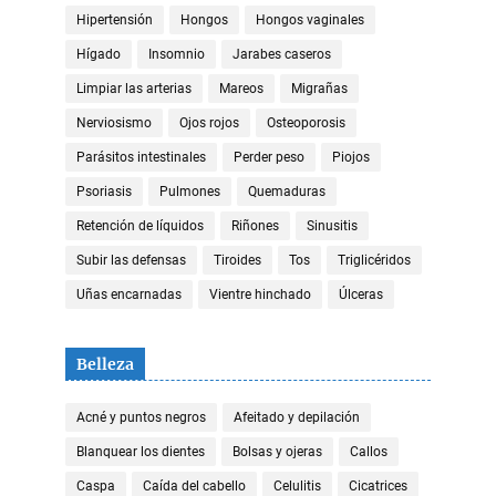
Hipertensión
Hongos
Hongos vaginales
Hígado
Insomnio
Jarabes caseros
Limpiar las arterias
Mareos
Migrañas
Nerviosismo
Ojos rojos
Osteoporosis
Parásitos intestinales
Perder peso
Piojos
Psoriasis
Pulmones
Quemaduras
Retención de líquidos
Riñones
Sinusitis
Subir las defensas
Tiroides
Tos
Triglicéridos
Uñas encarnadas
Vientre hinchado
Úlceras
Belleza
Acné y puntos negros
Afeitado y depilación
Blanquear los dientes
Bolsas y ojeras
Callos
Caspa
Caída del cabello
Celulitis
Cicatrices