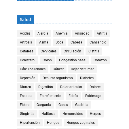
Salud
Acidez
Alergia
Anemia
Ansiedad
Artritis
Artrosis
Asma
Boca
Cabeza
Cansancio
Cefaleas
Cervicales
Circulación
Cistitis
Colesterol
Colon
Congestión nasal
Corazón
Cálculos renales
Cáncer
Dejar de fumar
Depresión
Depurar organismo
Diabetes
Diarrea
Digestión
Dolor articular
Dolores
Espalda
Estreñimiento
Estrés
Estómago
Fiebre
Garganta
Gases
Gastritis
Gingivitis
Halitosis
Hemorroides
Herpes
Hipertensión
Hongos
Hongos vaginales