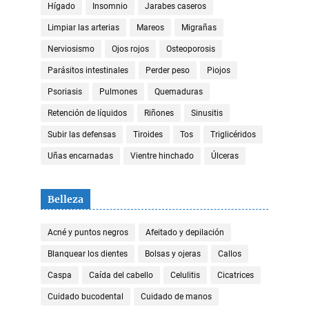
Hígado
Insomnio
Jarabes caseros
Limpiar las arterias
Mareos
Migrañas
Nerviosismo
Ojos rojos
Osteoporosis
Parásitos intestinales
Perder peso
Piojos
Psoriasis
Pulmones
Quemaduras
Retención de líquidos
Riñones
Sinusitis
Subir las defensas
Tiroides
Tos
Triglicéridos
Uñas encarnadas
Vientre hinchado
Úlceras
Belleza
Acné y puntos negros
Afeitado y depilación
Blanquear los dientes
Bolsas y ojeras
Callos
Caspa
Caída del cabello
Celulitis
Cicatrices
Cuidado bucodental
Cuidado de manos